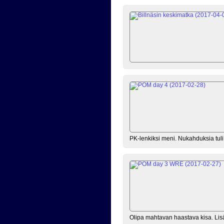
PK-lenkiksi meni. Nukahduksia tuli a
Olipa mahtavan haastava kisa. Lisää