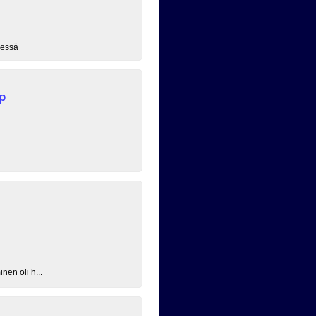
lessä
p
nen oli h...