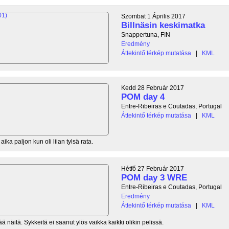
Szombat 1 Április 2017
Billnäsin keskimatka
Snappertuna, FIN
Eredmény
Áttekintő térkép mutatása
|
KML
Kedd 28 Február 2017
POM day 4
Entre-Ribeiras e Coutadas, Portugal
Áttekintő térkép mutatása
|
KML
ika paljon kun oli liian tylsä rata.
Hétfő 27 Február 2017
POM day 3 WRE
Entre-Ribeiras e Coutadas, Portugal
Eredmény
Áttekintő térkép mutatása
|
KML
 näitä. Sykkeitä ei saanut ylös vaikka kaikki olikin pelissä.