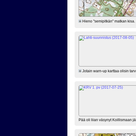
Hieno "semipitkän" matkan kisa. H
Jotain warn-up karttaa olisin tar
Pää oli liian väsynyt Koillismaan jälj