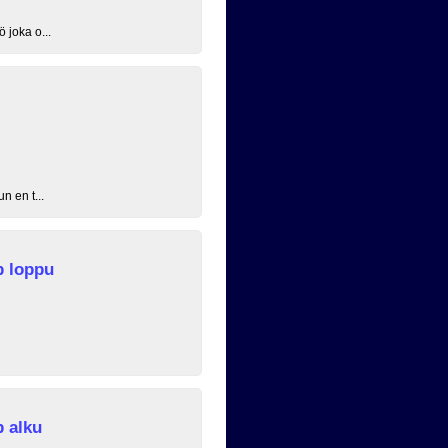
 joka o...
n en t...
p loppu
 alku