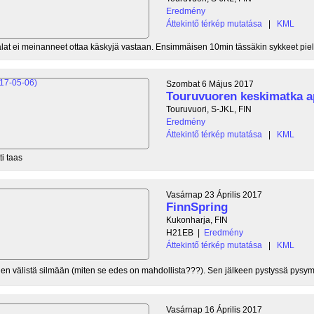
Eredmény
Áttekintő térkép mutatása
|
KML
jalat ei meinanneet ottaa käskyjä vastaan. Ensimmäisen 10min tässäkin sykkeet pie
Szombat 6 Május 2017
Touruvuoren keskimatka a
Touruvuori, S-JKL, FIN
Eredmény
Áttekintő térkép mutatása
|
KML
i taas
Vasárnap 23 Április 2017
FinnSpring
Kukonharja, FIN
H21EB
|
Eredmény
Áttekintő térkép mutatása
|
KML
ien välistä silmään (miten se edes on mahdollista???). Sen jälkeen pystyssä pysymi
Vasárnap 16 Április 2017