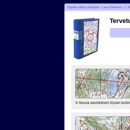
Digitális tájfutó térképtár - Lauri Oikarinen
|
B
Tervet
Alussa aavistuksen löysän tuntoise