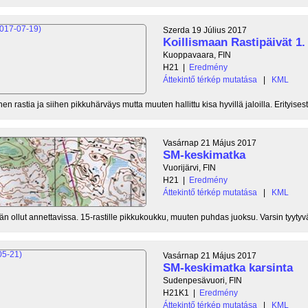
Szerda 19 Július 2017
Koillismaan Rastipäivät 1.
Kuoppavaara, FIN
H21
|
Eredmény
Áttekintő térkép mutatása
|
KML
 rastia ja siihen pikkuhärväys mutta muuten hallittu kisa hyvillä jaloilla. Erityisesti
Vasárnap 21 Május 2017
SM-keskimatka
Vuorijärvi, FIN
H21
|
Eredmény
Áttekintő térkép mutatása
|
KML
n ollut annettavissa. 15-rastille pikkukoukku, muuten puhdas juoksu. Varsin tyytyvä
Vasárnap 21 Május 2017
SM-keskimatka karsinta
Sudenpesävuori, FIN
H21K1
|
Eredmény
Áttekintő térkép mutatása
|
KML