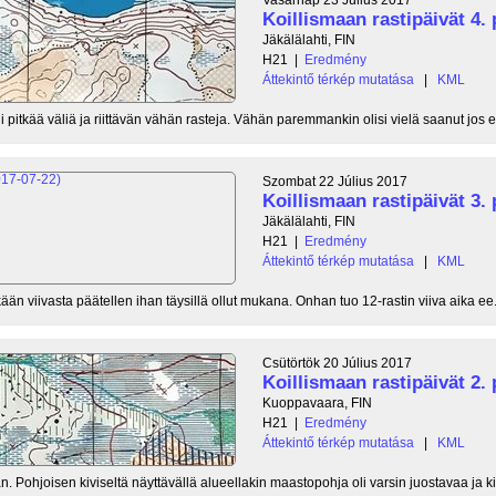
Koillismaan rastipäivät 4. 
Jäkälälahti, FIN
H21
|
Eredmény
Áttekintő térkép mutatása
|
KML
 pitkää väliä ja riittävän vähän rasteja. Vähän paremmankin olisi vielä saanut jos e.
Szombat 22 Július 2017
Koillismaan rastipäivät 3. 
Jäkälälahti, FIN
H21
|
Eredmény
Áttekintő térkép mutatása
|
KML
äkään viivasta päätellen ihan täysillä ollut mukana. Onhan tuo 12-rastin viiva aika ee.
Csütörtök 20 Július 2017
Koillismaan rastipäivät 2. 
Kuoppavaara, FIN
H21
|
Eredmény
Áttekintő térkép mutatása
|
KML
Pohjoisen kiviseltä näyttävällä alueellakin maastopohja oli varsin juostavaa ja kive