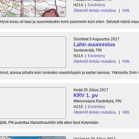
H21A
|
Eredmény
Áttekintő térkép mutatása
|
KML
yvä tossu oli taas ja suunnistuskin toimi paremmin kuin eilen. Selvästi nämä maasto
Szombat 5 Augusztus 2017
Lahti-suunnistus
Santaveräjä, FIN
H21A
|
Eredmény
Áttekintő térkép mutatása
|
KML
vinnut, alussa pihalla kuin lumiukko maastotyypin ja kartan kanssa. Ykkösella 2min vi
Kedd 25 Július 2017
KRV 1. pv
MIeronvaara Rastinkylä, FIN
H21E
|
Eredmény
Áttekintő térkép mutatása
|
KML
iltä. Piti pudottaa iltarastivauhtiin että alkoi liput löytymään.
Vasárnap 23 Július 2017