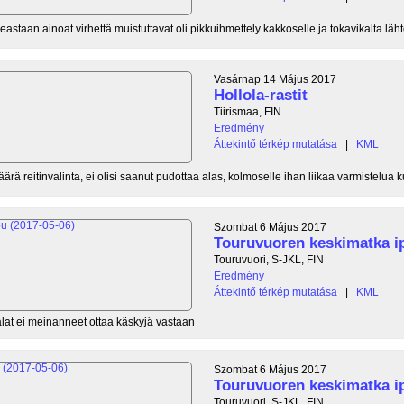
astaan ainoat virhettä muistuttavat oli pikkuihmettely kakkoselle ja tokavikalta lähtö
Vasárnap 14 Május 2017
Hollola-rastit
Tiirismaa, FIN
Eredmény
Áttekintő térkép mutatása
|
KML
rä reitinvalinta, ei olisi saanut pudottaa alas, kolmoselle ihan liikaa varmistelua ku
Szombat 6 Május 2017
Touruvuoren keskimatka i
Touruvuori, S-JKL, FIN
Eredmény
Áttekintő térkép mutatása
|
KML
alat ei meinanneet ottaa käskyjä vastaan
Szombat 6 Május 2017
Touruvuoren keskimatka ip
Touruvuori, S-JKL, FIN