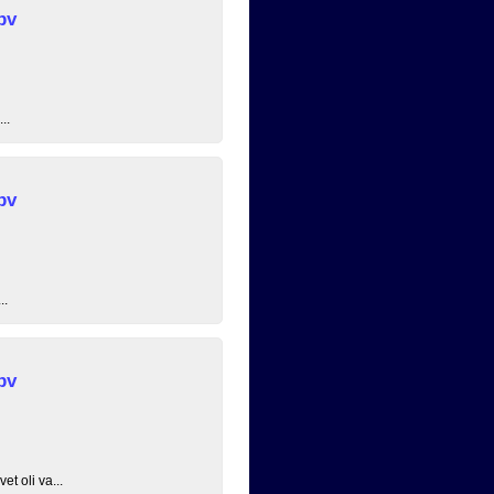
pv
..
pv
..
pv
t oli va...