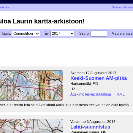
elépés
Összes felhasz
uloa Laurin kartta-arkistoon!
Típus:
Év:
Szűrő:
Megjelenítés
Szombat 12 Augusztus 2017
Keski-Suomen AM-pitkä
Harisenmäki, FIN
H21
Áttekintő térkép mutatása
|
KML
t jalat, mutta kun sain Akin kiinni 4min 8:lle niin tiesin että vauhti on ollut hyvää. L
Vasárnap 6 Augusztus 2017
Lahti-suunnistus
Rajajärven suppa, FIN