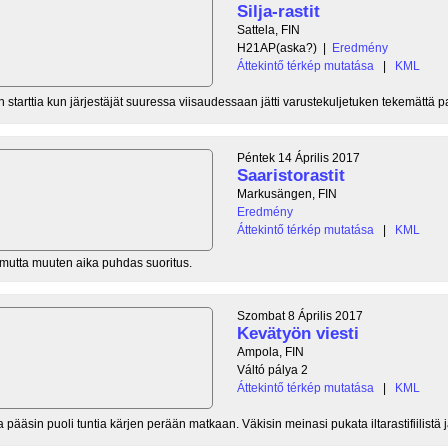
Silja-rastit
Sattela, FIN
H21AP(aska?)
|
Eredmény
Áttekintő térkép mutatása
|
KML
n starttia kun järjestäjät suuressa viisaudessaan jätti varustekuljetuken tekemättä p
Péntek 14 Április 2017
Saaristorastit
Markusängen, FIN
Eredmény
Áttekintő térkép mutatása
|
KML
u mutta muuten aika puhdas suoritus.
Szombat 8 Április 2017
Kevätyön viesti
Ampola, FIN
Váltó pálya 2
Áttekintő térkép mutatása
|
KML
 pääsin puoli tuntia kärjen perään matkaan. Väkisin meinasi pukata iltarastifiilistä ja