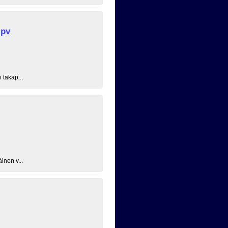
 pv
 takap...
inen v...