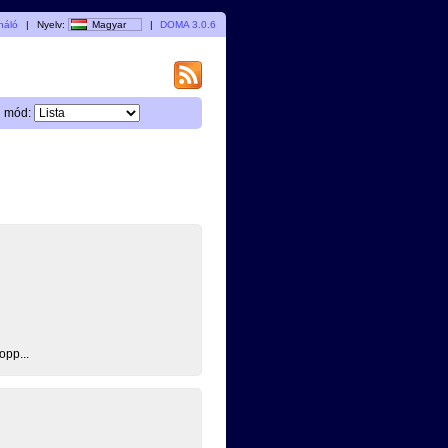
náló
|
Nyelv:
Magyar
|
DOMA 3.0.6
i mód:
opp...