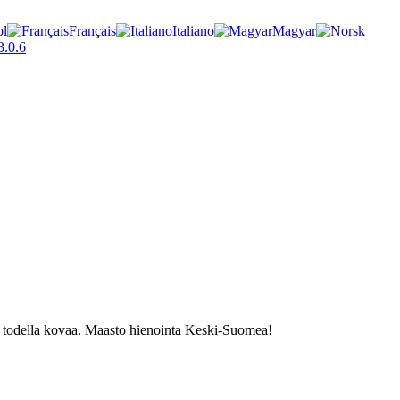
ol
Français
Italiano
Magyar
.0.6
tten todella kovaa. Maasto hienointa Keski-Suomea!