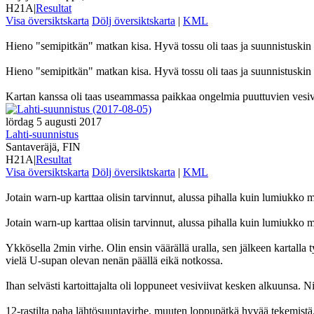
H21A
|
Resultat
Visa översiktskarta
Dölj översiktskarta
|
KML
Hieno "semipitkän" matkan kisa. Hyvä tossu oli taas ja suunnistuskin 
Hieno "semipitkän" matkan kisa. Hyvä tossu oli taas ja suunnistuskin 
Kartan kanssa oli taas useammassa paikkaa ongelmia puuttuvien vesivi
lördag 5 augusti 2017
Lahti-suunnistus
Santaveräjä, FIN
H21A
|
Resultat
Visa översiktskarta
Dölj översiktskarta
|
KML
Jotain warn-up karttaa olisin tarvinnut, alussa pihalla kuin lumiukko 
Jotain warn-up karttaa olisin tarvinnut, alussa pihalla kuin lumiukko 
Ykkösella 2min virhe. Olin ensin väärällä uralla, sen jälkeen kartalla tyh
vielä U-supan olevan nenän päällä eikä notkossa.
Ihan selvästi kartoittajalta oli loppuneet vesiviivat kesken alkuunsa. 
12-rastilta paha lähtösuuntavirhe, muuten loppupätkä hyvää tekemistä