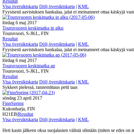
Resultat
Visa översiktskarta
Dölj översiktskarta
|
KML
Fyysisesti aavistuksen hankalaa, jalat ei meinanneet ottaa käskyjä vas
lördag 6 maj 2017
Touruvuoren keskimatka ip alku
Touruvuori, S-JKL, FIN
Resultat
Visa översiktskarta
Dölj översiktskarta
|
KML
Fyysisesti aavistuksen hankalaa, jalat ei meinanneet ottaa käskyjä va
lördag 6 maj 2017
Touruvuoren keskimatka ap
Touruvuori, S-JKL, FIN
Resultat
Visa översiktskarta
Dölj översiktskarta
|
KML
Sykkeet pielessä, rannemittaus petti taas
söndag 23 april 2017
FinnSpring
Kukonharja, FIN
H21EB
|
Resultat
Visa översiktskarta
Dölj översiktskarta
|
KML
Heti kasin jälkeen oksa suojalasien välistä silmään (miten se edes on 