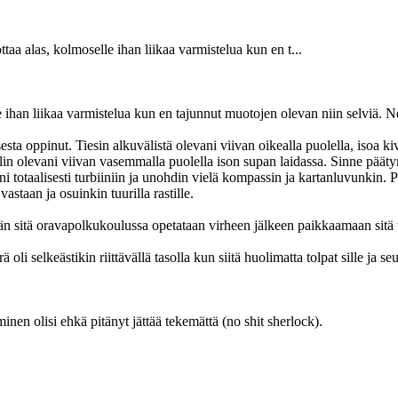
ttaa alas, kolmoselle ihan liikaa varmistelua kun en t...
le ihan liikaa varmistelua kun en tajunnut muotojen olevan niin selviä. 
sta oppinut. Tiesin alkuvälistä olevani viivan oikealla puolella, isoa k
uulin olevani viivan vasemmalla puolella ison supan laidassa. Sinne pääty
eni totaalisesti turbiiniin ja unohdin vielä kompassin ja kartanluvunkin. 
astaan ja osuinkin tuurilla rastille.
än sitä oravapolkukoulussa opetataan virheen jälkeen paikkaamaan sitä t
i selkeästikin riittävällä tasolla kun siitä huolimatta tolpat sille ja seu
minen olisi ehkä pitänyt jättää tekemättä (no shit sherlock).