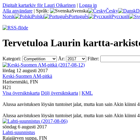
Digitalt kartarkiv för Lauri Oikarinen
|
Logga in
Alla användare
|
Språk:
Svenska
Česky
D
Norsk
Polski
Português
Русский
Tervetuloa Laurin kartta-arkist
Kategori:
År:
Filter:
lördag 12 augusti 2017
Keski-Suomen AM-pitkä
Harisenmäki, FIN
H21
Visa översiktskarta
Dölj översiktskarta
|
KML
Alussa aavistuksen löysän tuntoiset jalat, mutta kun sain Akin kiinni 4m
Alussa aavistuksen löysän tuntoiset jalat, mutta kun sain Akin kiinni 
söndag 6 augusti 2017
Lahti-suunnistus
Rajajärven suppa, FIN