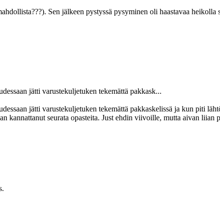
ahdollista???). Sen jälkeen pystyssä pysyminen oli haastavaa heikolla st
saudessaan jätti varustekuljetuken tekemättä pakkask...
udessaan jätti varustekuljetuken tekemättä pakkaskelissä ja kun piti lähtöv
 kannattanut seurata opasteita. Just ehdin viivoille, mutta aivan liian 
s.