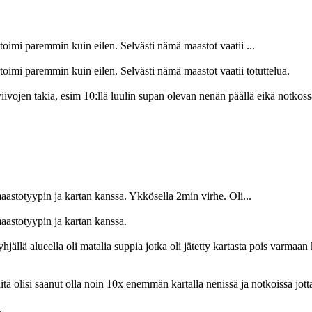
toimi paremmin kuin eilen. Selvästi nämä maastot vaatii ...
toimi paremmin kuin eilen. Selvästi nämä maastot vaatii totuttelua.
ivojen takia, esim 10:llä luulin supan olevan nenän päällä eikä notkos
maastotyypin ja kartan kanssa. Ykkösella 2min virhe. Oli...
maastotyypin ja kartan kanssa.
jällä alueella oli matalia suppia jotka oli jätetty kartasta pois varmaan k
Niitä olisi saanut olla noin 10x enemmän kartalla nenissä ja notkoissa j
.