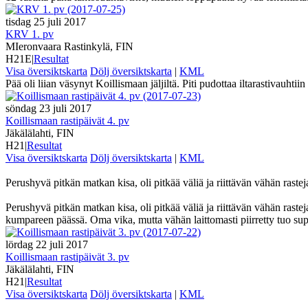
tisdag 25 juli 2017
KRV 1. pv
MIeronvaara Rastinkylä, FIN
H21E
|
Resultat
Visa översiktskarta
Dölj översiktskarta
|
KML
Pää oli liian väsynyt Koillismaan jäljiltä. Piti pudottaa iltarastivauhtiin
söndag 23 juli 2017
Koillismaan rastipäivät 4. pv
Jäkälälahti, FIN
H21
|
Resultat
Visa översiktskarta
Dölj översiktskarta
|
KML
Perushyvä pitkän matkan kisa, oli pitkää väliä ja riittävän vähän raste
Perushyvä pitkän matkan kisa, oli pitkää väliä ja riittävän vähän rasteja.
kumpareen päässä. Oma vika, mutta vähän laittomasti piirretty tuo supp
lördag 22 juli 2017
Koillismaan rastipäivät 3. pv
Jäkälälahti, FIN
H21
|
Resultat
Visa översiktskarta
Dölj översiktskarta
|
KML