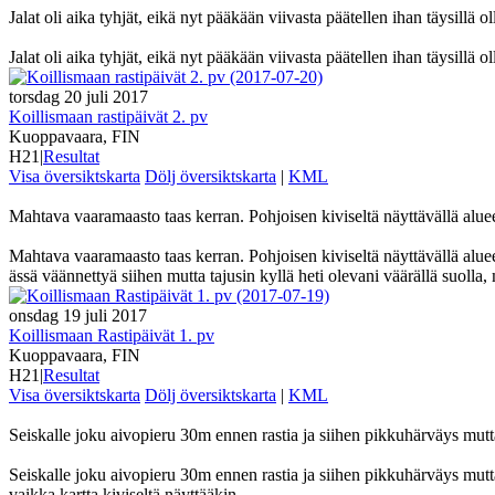
Jalat oli aika tyhjät, eikä nyt pääkään viivasta päätellen ihan täysillä 
Jalat oli aika tyhjät, eikä nyt pääkään viivasta päätellen ihan täysillä
torsdag 20 juli 2017
Koillismaan rastipäivät 2. pv
Kuoppavaara, FIN
H21
|
Resultat
Visa översiktskarta
Dölj översiktskarta
|
KML
Mahtava vaaramaasto taas kerran. Pohjoisen kiviseltä näyttävällä alueel
Mahtava vaaramaasto taas kerran. Pohjoisen kiviseltä näyttävällä aluee
ässä väännettyä siihen mutta tajusin kyllä heti olevani väärällä suolla
onsdag 19 juli 2017
Koillismaan Rastipäivät 1. pv
Kuoppavaara, FIN
H21
|
Resultat
Visa översiktskarta
Dölj översiktskarta
|
KML
Seiskalle joku aivopieru 30m ennen rastia ja siihen pikkuhärväys mutta m
Seiskalle joku aivopieru 30m ennen rastia ja siihen pikkuhärväys mutta 
vaikka kartta kiviseltä näyttääkin.