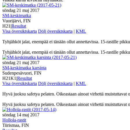
söndag 21 maj 2017
SM-keskimatka
Vuorijärvi, FIN
H21
|
Resultat
Visa översiktskarta
Dölj översiktskarta
|
KML
Tyhjähköt jalat, enempää ei tänään ollut annettavissa. 15-rastille pi
Tyhjähköt jalat, enempää ei tänään ollut annettavissa. 15-rastille pi
söndag 21 maj 2017
SM-keskimatka karsinta
Sudenpesävuori, FIN
H21K1
|
Resultat
Visa översiktskarta
Dölj översiktskarta
|
KML
Hyvä juoksu safetya pelaten. Oikeastaan ainoat virhettä muistuttavat ol
Hyvä juoksu safetya pelaten. Oikeastaan ainoat virhettä muistuttavat o
söndag 14 maj 2017
Hollola-rastit
Tiirismaa, FIN