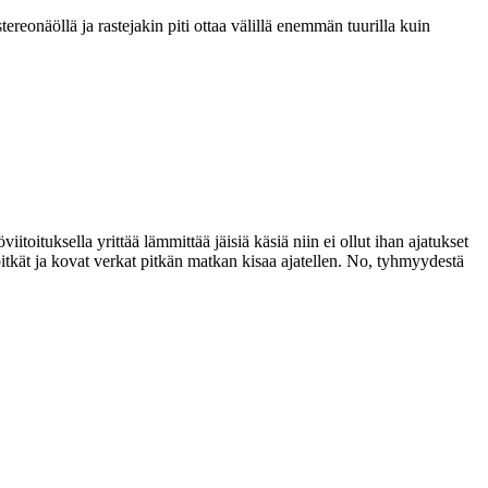
ereonäöllä ja rastejakin piti ottaa välillä enemmän tuurilla kuin
iitoituksella yrittää lämmittää jäisiä käsiä niin ei ollut ihan ajatukset
pitkät ja kovat verkat pitkän matkan kisaa ajatellen. No, tyhmyydestä