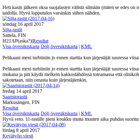
Heti kasin jälkeen oksa suojalasien välistä silmään (miten se edes on m
taidolla. Hyvä lopputulos varsinkin siihen nähden.
söndag 16 april 2017
Silja-rastit
Sattela, FIN
H21AP(aska?)
|
Resultat
Visa översiktskarta
Dölj översiktskarta
|
KML
Pelikaani meni turbiiniin jo ennen starttia kun järjestäjät suuressa vii
Pelikaani meni turbiiniin jo ennen starttia kun järjestäjät suuressa viisa
mukana ja piti käydä melkein kakkoslähdössä toteamassa että olisikohan
sakotetaan, niin omasta kuin järjestäjienkin.
fredag 14 april 2017
Saaristorastit
Markusängen, FIN
Resultat
Visa översiktskarta
Dölj översiktskarta
|
KML
Hyvä veto. 11-rastille pieni koukku mutta muuten aika puhdas suoritu
lördag 8 april 2017
Kevätyön viesti