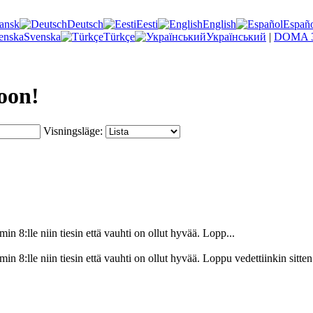
ansk
Deutsch
Eesti
English
Españ
Svenska
Türkçe
Український
|
DOMA 3
oon!
Visningsläge:
in 8:lle niin tiesin että vauhti on ollut hyvää. Lopp...
4min 8:lle niin tiesin että vauhti on ollut hyvää. Loppu vedettiinkin si