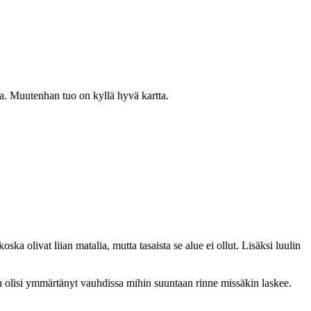
sa. Muutenhan tuo on kyllä hyvä kartta.
oska olivat liian matalia, mutta tasaista se alue ei ollut. Lisäksi luulin
otta olisi ymmärtänyt vauhdissa mihin suuntaan rinne missäkin laskee.