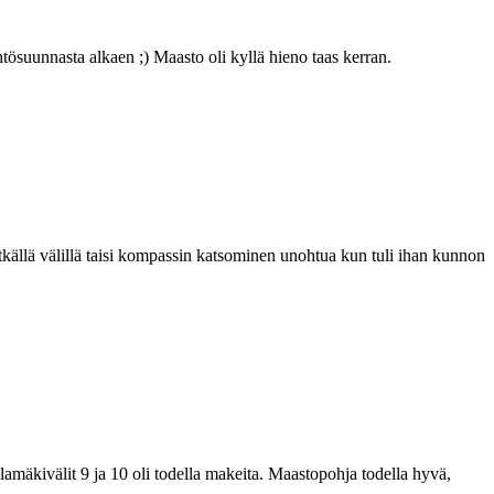
ähtösuunnasta alkaen ;) Maasto oli kyllä hieno taas kerran.
itkällä välillä taisi kompassin katsominen unohtua kun tuli ihan kunnon
alamäkivälit 9 ja 10 oli todella makeita. Maastopohja todella hyvä,