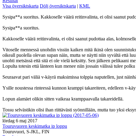
Resultat
Visa översiktskarta
Dölj översiktskarta
|
KML
Sysipa**a suoritus. Kakkoselle väärä reitinvalinta, ei olisi saanut pudo
Sysipa**a suoritus.
Kakkoselle väärä reitinvalinta, ei olisi saanut pudottaa alas, kolmosel
Vitoselle mennessä unohdin vissiin kaiken mitä ikinä olen suunnistukse
oikeall puolella olevan supan näin, mutta se näytti niin syvältä että l
unohti metsässä että sitä ei ole vielä keksitty. Sen jälkeen pelikaani m
Lopulta totesin että länteen kun menee niin jossain välissä tulee polku v
Seuraavat pari väliä v-käyrä maksimissa tolppia naputellen, just näinh
Ysille noustessa rinteessä kunnon kramppi takareiteen, edelleen v-käyrä ol
Lopun alamäet olikin sitten vaikeaa kramppaavalla takareidellä.
Tossu selvästikin olisi ihan riittävästi syönnillään, mutta tuo yksi eksy
lördag 6 maj 2017
Touruvuoren keskimatka ip loppu
Touruvuori, S-JKL, FIN