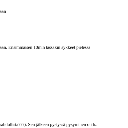
taan
staan. Ensimmäisen 10min tässäkin sykkeet pielessä
mahdollista???). Sen jälkeen pystyssä pysyminen oli h...