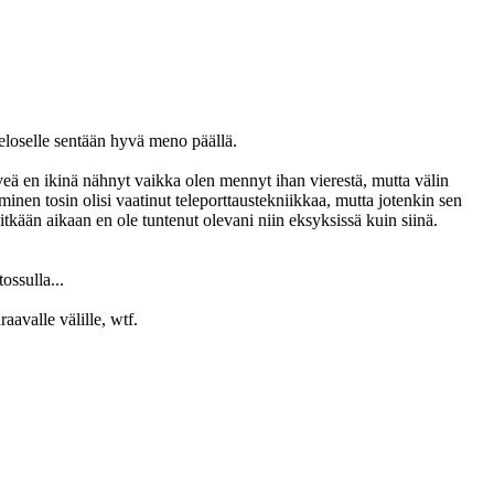
Neloselle sentään hyvä meno päällä.
iveä en ikinä nähnyt vaikka olen mennyt ihan vierestä, mutta välin
minen tosin olisi vaatinut teleporttaustekniikkaa, mutta jotenkin sen
Pitkään aikaan en ole tuntenut olevani niin eksyksissä kuin siinä.
ossulla...
raavalle välille, wtf.