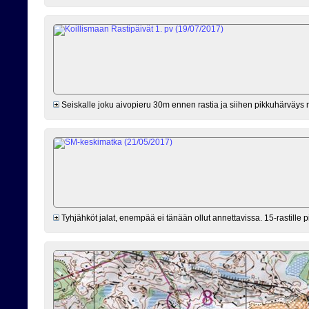
Seiskalle joku aivopieru 30m ennen rastia ja siihen pikkuhärväys mutt
Tyhjähköt jalat, enempää ei tänään ollut annettavissa. 15-rastille