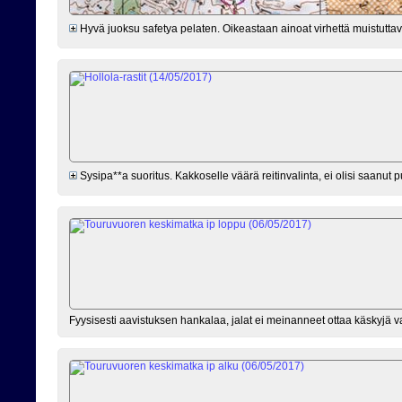
Hyvä juoksu safetya pelaten. Oikeastaan ainoat virhettä muistuttavat
Sysipa**a suoritus. Kakkoselle väärä reitinvalinta, ei olisi saanut p
Fyysisesti aavistuksen hankalaa, jalat ei meinanneet ottaa käskyjä 