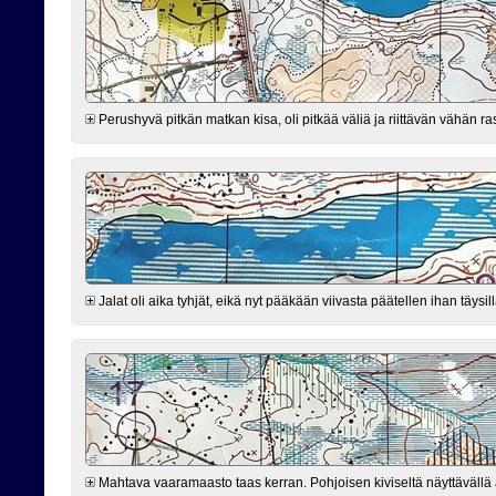
Perushyvä pitkän matkan kisa, oli pitkää väliä ja riittävän vähän r
Jalat oli aika tyhjät, eikä nyt pääkään viivasta päätellen ihan täysi
Mahtava vaaramaasto taas kerran. Pohjoisen kiviseltä näyttävällä al