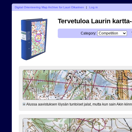
Digital Orienteering Map Archive for Lauri Oikarinen
|
Log in
Tervetuloa Laurin kartta
Category:
Alussa aavistuksen löysän tuntoiset jalat, mutta kun sain Akin kiinni 