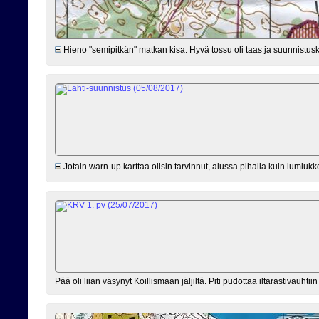
Hieno "semipitkän" matkan kisa. Hyvä tossu oli taas ja suunnistusk
Jotain warn-up karttaa olisin tarvinnut, alussa pihalla kuin lumiukk
Pää oli liian väsynyt Koillismaan jäljiltä. Piti pudottaa iltarastivauhtiin