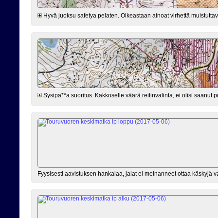
Hyvä juoksu safetya pelaten. Oikeastaan ainoat virhettä muistuttavat
Sysipa**a suoritus. Kakkoselle väärä reitinvalinta, ei olisi saanut p
Fyysisesti aavistuksen hankalaa, jalat ei meinanneet ottaa käskyjä 