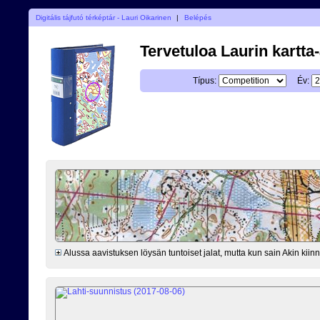
Digitális tájfutó térképtár - Lauri Oikarinen
|
Belépés
Tervetuloa Laurin kartta
Típus:
Év:
Alussa aavistuksen löysän tuntoiset jalat, mutta kun sain Akin kiinni 