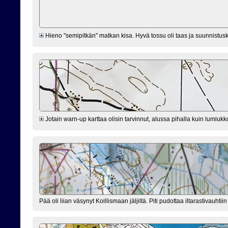
Hieno "semipitkän" matkan kisa. Hyvä tossu oli taas ja suunnistusk
Jotain warn-up karttaa olisin tarvinnut, alussa pihalla kuin lumiukk
Pää oli liian väsynyt Koillismaan jäljiltä. Piti pudottaa iltarastivauhtiin