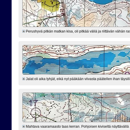
Perushyvä pitkän matkan kisa, oli pitkää väliä ja riittävän vähän r
Jalat oli aika tyhjät, eikä nyt pääkään viivasta päätellen ihan täysi
Mahtava vaaramaasto taas kerran. Pohjoisen kiviseltä näyttävällä al