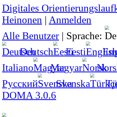
Digitales Orientierungslau
Heinonen
|
Anmelden
Alle Benutzer
|
Sprache:
Deutsch
Eesti
Eng
Italiano
Magyar
Nors
Русский
Svenska
Tü
DOMA 3.0.6