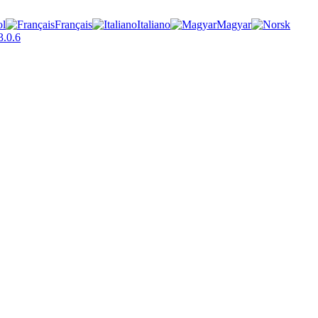
ol
Français
Italiano
Magyar
.0.6