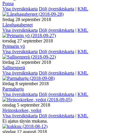
Ponsa
Visa översiktskarta
Dölj översiktskarta
|
KML
fredag 28 september 2018
Långhagaberget
Visa översiktskarta
Dölj översiktskarta
|
KML
torsdag 27 september 2018
Peimarin yö
Visa översiktskarta
Dölj översiktskarta
|
KML
lördag 22 september 2018
Sallisenperä
Visa översiktskarta
Dölj översiktskarta
|
KML
lördag 8 september 2018
Parmaharju
Visa översiktskarta
Dölj översiktskarta
|
KML
onsdag 5 september 2018
Heinoskorkee, vedot
Visa översiktskarta
Dölj översiktskarta
|
KML
Ei ajatus täysin mukana.
söndag 12 augusti 2018