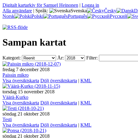
Digitalt kartarkiv för Samuel Heinonen
|
Logga in
Alla användare
|
Språk:
Svenska
Česky
D
Norsk
Polski
Português
Русский
Sampan kartat
Kategori:
År:
Filter:
fredag 7 december 2018
Paissin mikro
Visa översiktskarta
Dölj översiktskarta
|
KML
torsdag 15 november 2018
Väärä-Kurko
Visa översiktskarta
Dölj översiktskarta
|
KML
söndag 21 oktober 2018
Testi
Visa översiktskarta
Dölj översiktskarta
|
KML
söndag 21 oktober 2018