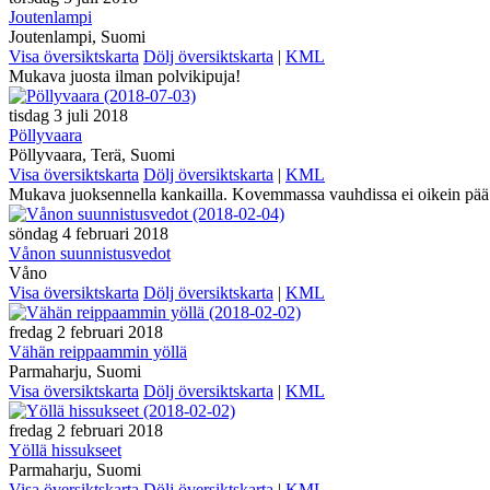
Joutenlampi
Joutenlampi, Suomi
Visa översiktskarta
Dölj översiktskarta
|
KML
Mukava juosta ilman polvikipuja!
tisdag 3 juli 2018
Pöllyvaara
Pöllyvaara, Terä, Suomi
Visa översiktskarta
Dölj översiktskarta
|
KML
Mukava juoksennella kankailla. Kovemmassa vauhdissa ei oikein pä
söndag 4 februari 2018
Vånon suunnistusvedot
Våno
Visa översiktskarta
Dölj översiktskarta
|
KML
fredag 2 februari 2018
Vähän reippaammin yöllä
Parmaharju, Suomi
Visa översiktskarta
Dölj översiktskarta
|
KML
fredag 2 februari 2018
Yöllä hissukseet
Parmaharju, Suomi
Visa översiktskarta
Dölj översiktskarta
|
KML