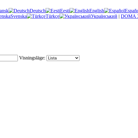
ansk
Deutsch
Eesti
English
Españ
Svenska
Türkçe
Український
|
DOMA 3
Visningsläge: