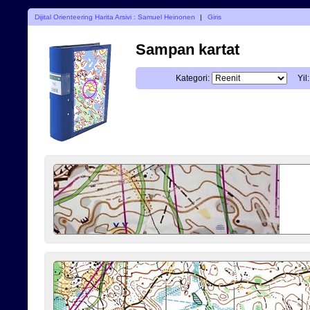
Dijital Orienteering Harita Arsivi : Samuel Heinonen
|
Giris
Sampan kartat
Kategori:
Yil: