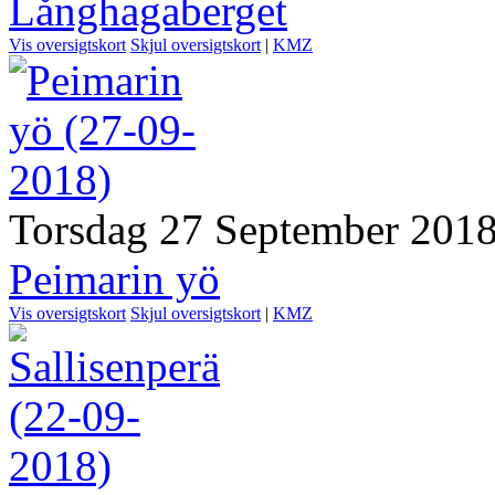
Långhagaberget
Vis oversigtskort
Skjul oversigtskort
|
KMZ
Torsdag 27 September 201
Peimarin yö
Vis oversigtskort
Skjul oversigtskort
|
KMZ