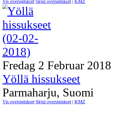
Vis oversigtskort
Skjul oversigtskort
|
KMZ
Fredag 2 Februar 2018
Yöllä hissukseet
Parmaharju, Suomi
Vis oversigtskort
Skjul oversigtskort
|
KMZ