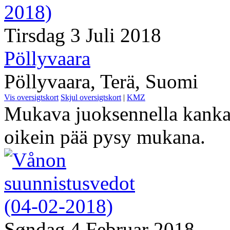
Tirsdag 3 Juli 2018
Pöllyvaara
Pöllyvaara, Terä, Suomi
Vis oversigtskort
Skjul oversigtskort
|
KMZ
Mukava juoksennella kanka
oikein pää pysy mukana.
Søndag 4 Februar 2018