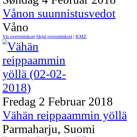
Vånon suunnistusvedot
Våno
Vis oversigtskort
Skjul oversigtskort
|
KMZ
Fredag 2 Februar 2018
Vähän reippaammin yöllä
Parmaharju, Suomi