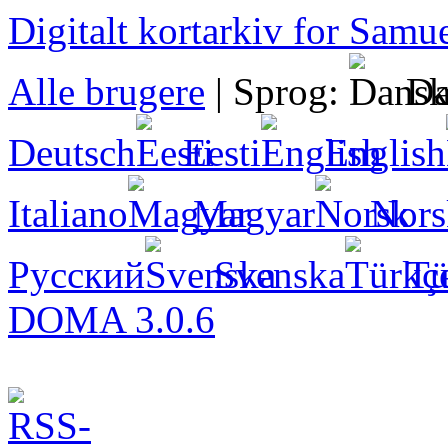
Digitalt kortarkiv for Sam
Alle brugere
|
Sprog:
Da
Deutsch
Eesti
English
Italiano
Magyar
Nors
Русский
Svenska
Tü
DOMA 3.0.6