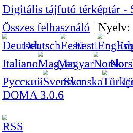
Digitális tájfutó térképtár
Összes felhasználó
|
Nyelv:
Deutsch
Eesti
Eng
Italiano
Magyar
Nors
Русский
Svenska
Tü
DOMA 3.0.6