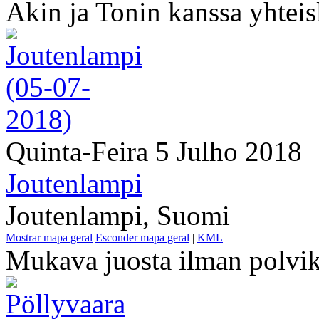
Akin ja Tonin kanssa yhteis
Quinta-Feira 5 Julho 2018
Joutenlampi
Joutenlampi, Suomi
Mostrar mapa geral
Esconder mapa geral
|
KML
Mukava juosta ilman polvik