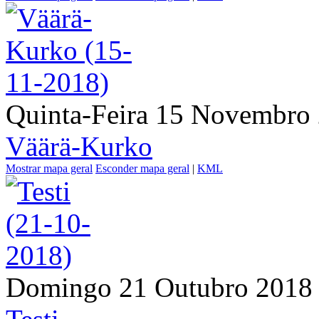
Quinta-Feira 15 Novembro
Väärä-Kurko
Mostrar mapa geral
Esconder mapa geral
|
KML
Domingo 21 Outubro 2018