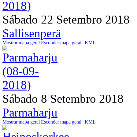
Sábado 22 Setembro 2018
Sallisenperä
Mostrar mapa geral
Esconder mapa geral
|
KML
Sábado 8 Setembro 2018
Parmaharju
Mostrar mapa geral
Esconder mapa geral
|
KML