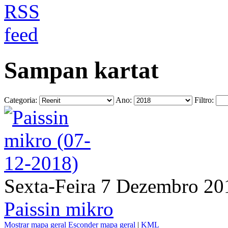
Sampan kartat
Categoria:
Ano:
Filtro:
Sexta-Feira 7 Dezembro 20
Paissin mikro
Mostrar mapa geral
Esconder mapa geral
|
KML