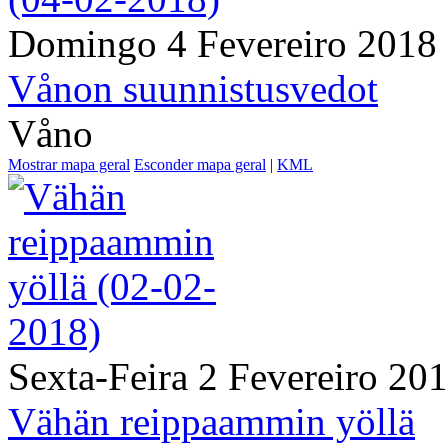
Domingo 4 Fevereiro 2018
Vånon suunnistusvedot
Våno
Mostrar mapa geral
Esconder mapa geral
|
KML
Sexta-Feira 2 Fevereiro 20
Vähän reippaammin yöllä