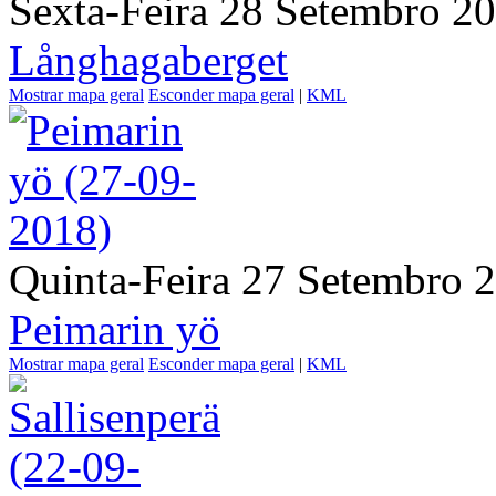
Sexta-Feira 28 Setembro 2
Långhagaberget
Mostrar mapa geral
Esconder mapa geral
|
KML
Quinta-Feira 27 Setembro 
Peimarin yö
Mostrar mapa geral
Esconder mapa geral
|
KML