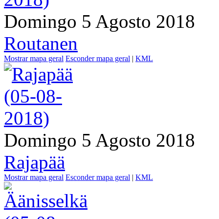
Domingo 5 Agosto 2018
Routanen
Mostrar mapa geral
Esconder mapa geral
|
KML
Domingo 5 Agosto 2018
Rajapää
Mostrar mapa geral
Esconder mapa geral
|
KML