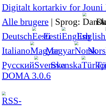
Digitalt kortarkiv for Jouni
Alle brugere
|
Sprog:
Da
Deutsch
Eesti
English
Italiano
Magyar
Nors
Русский
Svenska
Tü
DOMA 3.0.6