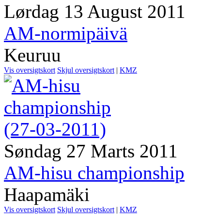
Lørdag 13 August 2011
AM-normipäivä
Keuruu
Vis oversigtskort
Skjul oversigtskort
|
KMZ
Søndag 27 Marts 2011
AM-hisu championship
Haapamäki
Vis oversigtskort
Skjul oversigtskort
|
KMZ