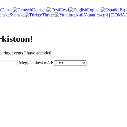
Dansk
Deutsch
Eesti
English
Esp
Svenska
Türkçe
Український
|
DOMA 3
rkistoon!
eering events I have attended.
Megjelenítési mód: