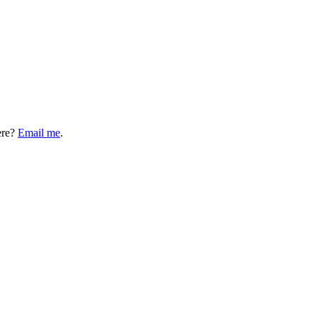
ere?
Email me
.