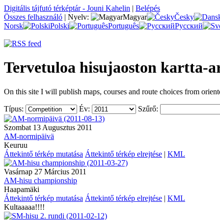
Digitális tájfutó térképtár - Jouni Kahelin
|
Belépés
Összes felhasználó
|
Nyelv:
Magyar
Česky
Norsk
Polski
Português
Русский
Tervetuloa hisujaoston kartta-a
On this site I will publish maps, courses and route choices from orient
Típus:
Év:
Szűrő:
Szombat 13 Augusztus 2011
AM-normipäivä
Keuruu
Áttekintő térkép mutatása
Áttekintő térkép elrejtése
|
KML
Vasárnap 27 Március 2011
AM-hisu championship
Haapamäki
Áttekintő térkép mutatása
Áttekintő térkép elrejtése
|
KML
Kultaaaaa!!!!