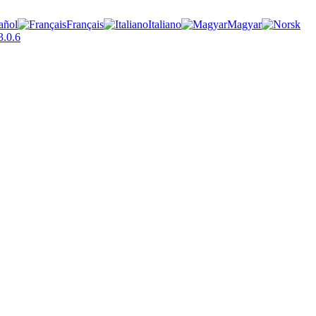
añol
Français
Italiano
Magyar
.0.6