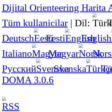
Dijital Orienteering Harita 
Tüm kullanicilar
|
Dil:
Deutsch
Eesti
English
Italiano
Magyar
Nors
Русский
Svenska
Tü
DOMA 3.0.6