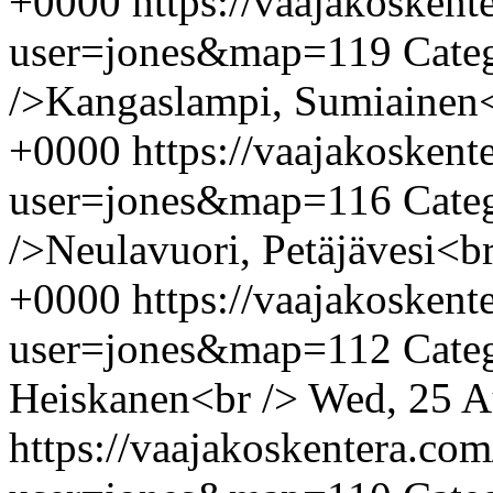
+0000
https://vaajakosken
user=jones&map=119
Cate
/>Kangaslampi, Sumiainen<
+0000
https://vaajakosken
user=jones&map=116
Cate
/>Neulavuori, Petäjävesi<br
+0000
https://vaajakosken
user=jones&map=112
Cate
Heiskanen<br />
Wed, 25 A
https://vaajakoskentera.co