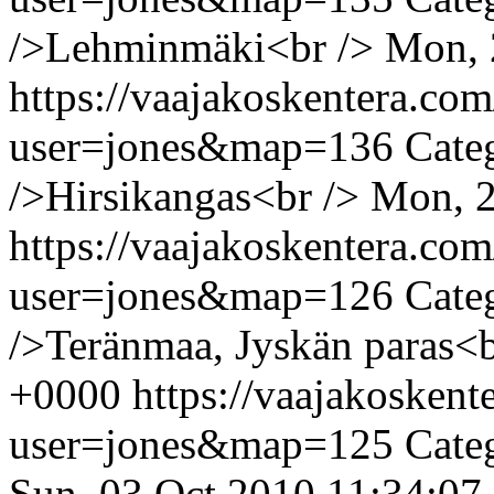
/>Lehminmäki<br />
Mon, 
https://vaajakoskentera.co
user=jones&map=136
Cate
/>Hirsikangas<br />
Mon, 2
https://vaajakoskentera.co
user=jones&map=126
Cate
/>Teränmaa, Jyskän paras<b
+0000
https://vaajakosken
user=jones&map=125
Cate
Sun, 03 Oct 2010 11:34:07