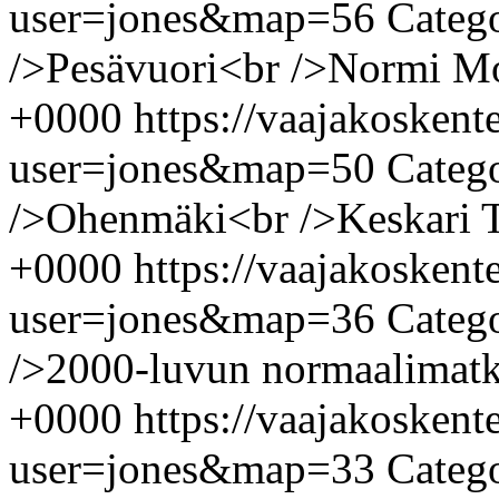
user=jones&map=56
Categ
/>Pesävuori<br />Normi
Mo
+0000
https://vaajakosken
user=jones&map=50
Categ
/>Ohenmäki<br />Keskari
+0000
https://vaajakosken
user=jones&map=36
Categ
/>2000-luvun normaalimat
+0000
https://vaajakosken
user=jones&map=33
Categ