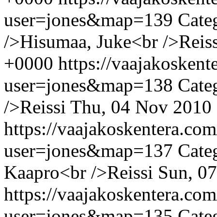
user=jones&map=139
Cate
/>Hisumaa, Juke<br />Reiss
+0000
https://vaajakosken
user=jones&map=138
Cate
/>Reissi
Thu, 04 Nov 2010
https://vaajakoskentera.co
user=jones&map=137
Cate
Kaapro<br />Reissi
Sun, 0
https://vaajakoskentera.co
user=jones&map=135
Cate