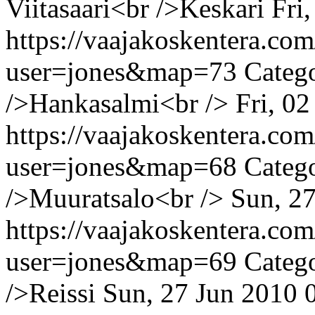
Viitasaari<br />Keskari
Fri
https://vaajakoskentera.co
user=jones&map=73
Categ
/>Hankasalmi<br />
Fri, 0
https://vaajakoskentera.co
user=jones&map=68
Categ
/>Muuratsalo<br />
Sun, 2
https://vaajakoskentera.co
user=jones&map=69
Catego
/>Reissi
Sun, 27 Jun 2010 