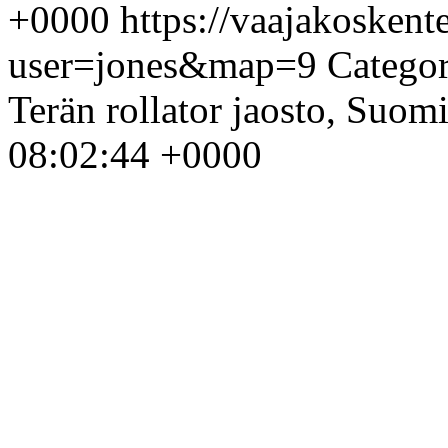
+0000
https://vaajakosken
user=jones&map=9
Categor
Terän rollator jaosto, Suom
08:02:44 +0000