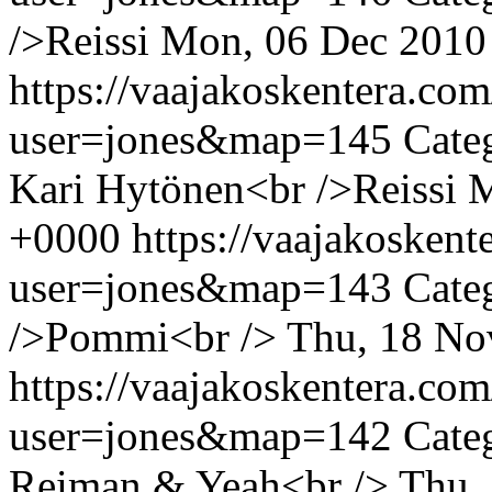
/>Reissi
Mon, 06 Dec 2010
https://vaajakoskentera.co
user=jones&map=145
Cate
Kari Hytönen<br />Reissi
M
+0000
https://vaajakosken
user=jones&map=143
Cate
/>Pommi<br />
Thu, 18 No
https://vaajakoskentera.co
user=jones&map=142
Cate
Reiman & Yeah<br />
Thu,