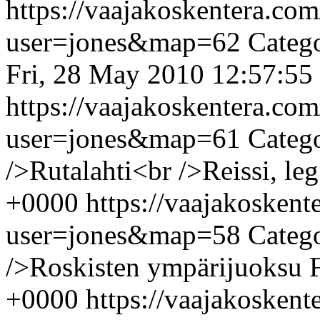
https://vaajakoskentera.co
user=jones&map=62
Categ
Fri, 28 May 2010 12:57:55
https://vaajakoskentera.co
user=jones&map=61
Categ
/>Rutalahti<br />Reissi, leg
+0000
https://vaajakosken
user=jones&map=58
Categ
/>Roskisten ympärijuoksu
+0000
https://vaajakosken