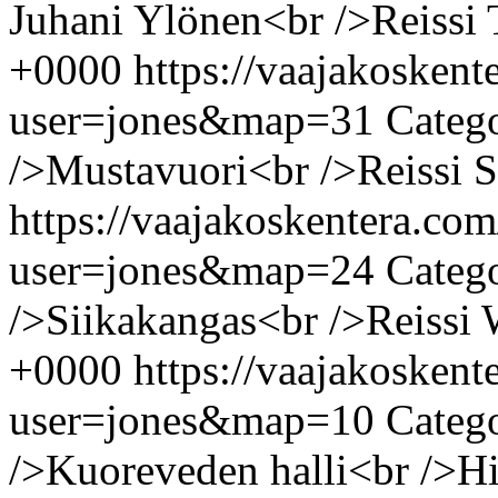
Juhani Ylönen<br />Reissi
+0000
https://vaajakosken
user=jones&map=31
Categ
/>Mustavuori<br />Reissi
S
https://vaajakoskentera.co
user=jones&map=24
Categ
/>Siikakangas<br />Reissi
+0000
https://vaajakosken
user=jones&map=10
Categ
/>Kuoreveden halli<br />H