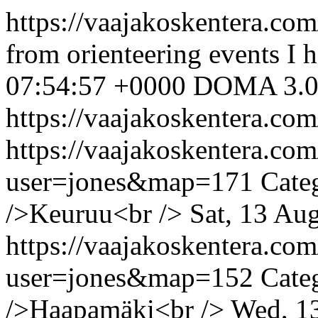
https://vaajakoskentera.com
from orienteering events I 
07:54:57 +0000
DOMA 3.0
https://vaajakoskentera.com
https://vaajakoskentera.co
user=jones&map=171
Cate
/>Keuruu<br />
Sat, 13 Au
https://vaajakoskentera.co
user=jones&map=152
Cate
/>Haapamäki<br />
Wed, 1