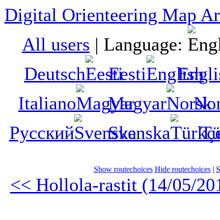
Digital Orienteering Map Ar
All users
|
Language:
Deutsch
Eesti
Engli
Italiano
Magyar
No
Русский
Svenska
Tü
Show routechoices
Hide routechoices
|
S
<< Hollola-rastit (14/05/20