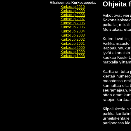
Ohjeita f
Aikaisempia Kurkocuppeja:
Kurkocup 2010
Kurkocup 2009
Kurkocup 2008
Viikot ovat vie
Kurkocup 2007
Kokonaispisteid
Kurkocup 2006
paikalla, mikäli
Kurkocup 2005
Muistakaa, että
Kurkocup 2004
Kurkocup 2003
Kuten luvattiin
Kurkocup 2002
Vaikka maasto o
Kurkocup 2001
Kurkocup 2000
lerppajunnukurk
Kurkocup 1999
jyvät akanoista
Kurkocup 1998
kaukaa Keski-
matkalla ylittä
Kartta on tuttu 
kiertää numeroj
maastossa emit-l
kannattaa olla 
seuramajaan. Ma
ottaa omat kun
ratojen karttaa
Kilpailukeskus 
paikka karttali
urheilukentälle
parijonossa klo