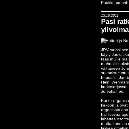
Paukku pamahta
13.10.2011
Pasi rat
ylivoima
JRV tarjosi sen
käyty Juoksukur
taas muille mall
mahdollisuuksia
välttäneen Jon
suunnisti tuttu
hopealle. Janne
Heini Wenmann 
kurkosarjassa, n
Jurvakainen.
Kurko-organisa
kekoon ja ovat s
organisaatioon
hallitsevaa apu
lähettää osoit
mutta kunniaa 
laskea omatkin 