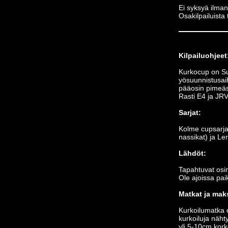
Ei syksyä ilma
Osakilpailuista 
Kilpailuohjeet
Kurkocup on Su
yösuunnistusaih
pääosin pimeäs
Rasti E4 ja JRV
Sarjat:
Kolme cupsarjaa
nassikat) ja Le
Lähdöt:
Tapahtuvat osin 
Ole ajoissa pai
Matkat ja mak
Kurkoilumatka 
kurkoiluja näht
yli 5-10cm korke