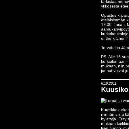
tarkistaa menev
ykkösestä eteen
Opastus kilpail
eteläisimmän ka
19:00. Tasan. M
aamukahvipöytä
kurkokaukalojen
of the kitchen!”
Tervetuloa Jä
PS. Alle 16-vuo
kurkoilemaan - 
mukaan, niin pa
junnut voivat j
6.10.2011
Kuusiko
Kuusikkokurkon 
niinhän siinä kä
hylättyjä. Erityi
mukaan kaikkie
liian huono, mut