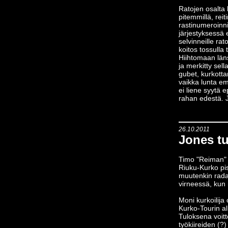
Ratojen osalta 
pitemmillä, reit
rastinumeroinni
järjestyksessä
selvinneille ra
koitos tossulla 
Hiihtomaan läns
ja merkitty sell
gubet, kurkott
vaikka lunta em
ei liene syytä e
rahan edestä. Ja
26.10.2011
Jones tu
Timo "Reiman" R
Riuku-Kurko pis
muutenkin radat
virneessä, kun 
Moni kurkoilija
Kurko-Tourin al
Tuloksena voitt
työkiireiden (?)