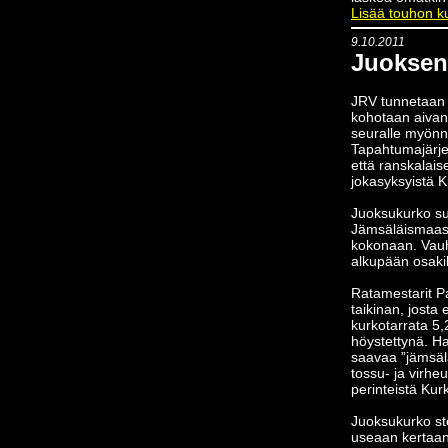
Lisää touhon k
9.10.2011
Juoksen
JRV tunnetaan 
kohotaan aivan
seuralle myönne
Tapahtumajärjes
että ranskalais
jokasyksyistä K
Juoksukurko suu
Jämsäläismaastoi
kokonaan. Vau
alkupään osaki
Ratamestarit P
taikinan, josta
kurkotarrata 5,2
höystettynä. H
saavaa ”jämsälä
tossu- ja virhe
perinteistä Kur
Juoksukurko step
useaan kertaan.