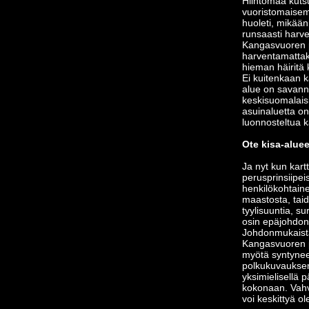
Hiihtomaa kuts
vuoristomaisemi
huoleti, mikään
runsaasti harv
Kangasvuoren p
harventamattaki
hieman häiritä k
Ei kuitenkaan 
alue on savann
keskisuomalaisit
asuinaluetta o
luonnosteltua ka
Ote kisa-alue
Ja nyt kun kart
perusprinsiipei
henkilökohtain
maastosta, taid
tyylisuuntia, s
osin epäjohdonm
Johdonmukaista
Kangasvuoren p
myötä syntynee
polkukuvauksen 
yksimielisellä 
kokonaan. Vahvi
voi keskittyä o