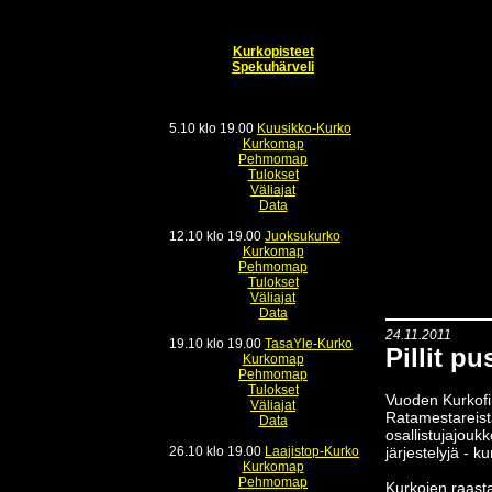
Kurkopisteet
Spekuhärveli
5.10 klo 19.00
Kuusikko-Kurko
Kurkomap
Pehmomap
Tulokset
Väliajat
Data
12.10 klo 19.00
Juoksukurko
Kurkomap
Pehmomap
Tulokset
Väliajat
Data
24.11.2011
19.10 klo 19.00
TasaYle-Kurko
Pillit pu
Kurkomap
Pehmomap
Tulokset
Vuoden Kurkofi
Väliajat
Ratamestareista
Data
osallistujajouk
26.10 klo 19.00
Laajistop-Kurko
järjestelyjä - 
Kurkomap
Pehmomap
Kurkojen raasta