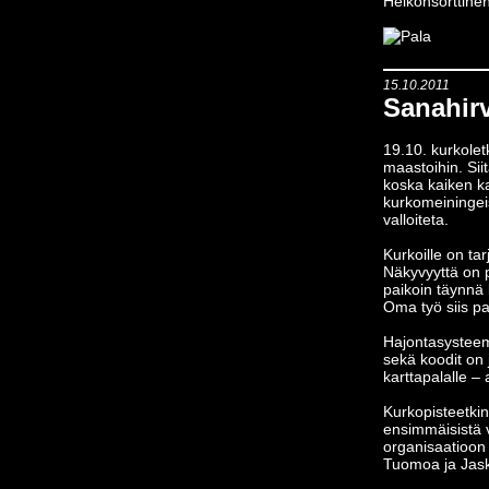
Heikonsorttine
15.10.2011
Sanahir
19.10. kurkole
maastoihin. Sii
koska kaiken k
kurkomeiningeis
valloiteta.
Kurkoille on tar
Näkyvyyttä on p
paikoin täynnä 
Oma työ siis pal
Hajontasysteemi
sekä koodit on j
karttapalalle – 
Kurkopisteetki
ensimmäisistä 
organisaatioon v
Tuomoa ja Jask