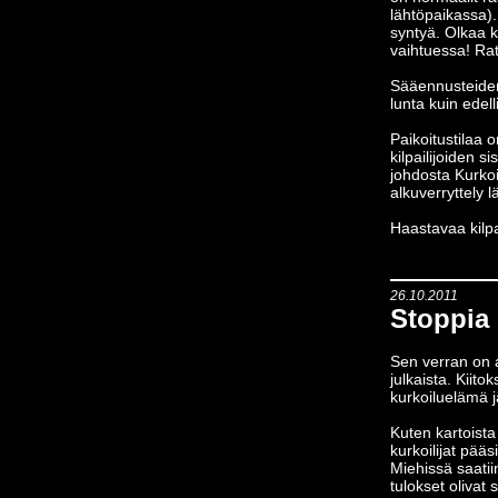
lähtöpaikassa).
syntyä. Olkaa k
vaihtuessa! Rat
Sääennusteide
lunta kuin edel
Paikoitustilaa 
kilpailijoiden s
johdosta Kurkoi
alkuverryttely l
Haastavaa kilpai
26.10.2011
Stoppia 
Sen verran on a
julkaista. Kiito
kurkoiluelämä j
Kuten kartoista 
kurkoilijat pää
Miehissä saatii
tulokset olivat 