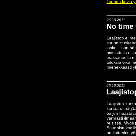
Touhon kuvia 
26.10.2011
No time 
Laajistop ei me
suunnistuskengi
lasku - ison häp
niin ladulla ei
maksaneella ens
tuloksia eikä m
miehekkäästi yh
20.10.2011
Laajisto
Laajistop-kurk
kertaa ei pärjää
paljon haastava
varmasti ilmaan
reisissä. Myös 
Suunnistukselli
on kuitenkin yö