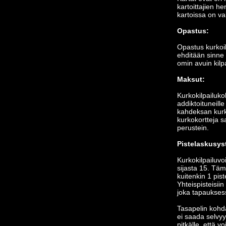
kartoittajien h
kartoissa on va
Opastus:
Opastus kurkoil
ehditään sinne 
omin avuin kilp
Maksut:
Kurkokilpailuk
addiktoituneille
kahdeksan kurk
kurkokortteja s
perustein.
Pistelaskusys
Kurkokilpailuvo
sijasta 15. Täm
kuitenkin 1 pis
Yhteispisteisii
joka tapauksessa
Tasapelin kohda
ei saada selvyyt
pitkälle, että v