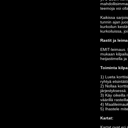
mahdollisimman 
teemoja voi oll
Kaikissa sarjoi
tunnin ajan juos
kurkoilun kestä
kurkoiluissa, jo
Rastit ja leim
EMIT-leimaus. K
mukaan kilpail
heijastimella j
Toiminta kilpa
1) Lueta kortti
ryhtyä etsintätö
2) Nollaa kortt
järjestyksessä.
3) Käy oikeilla 
väärillä rastei
4) Maalileimauk
5) Ihastele mite
Kartat:
Kartat ovat eri