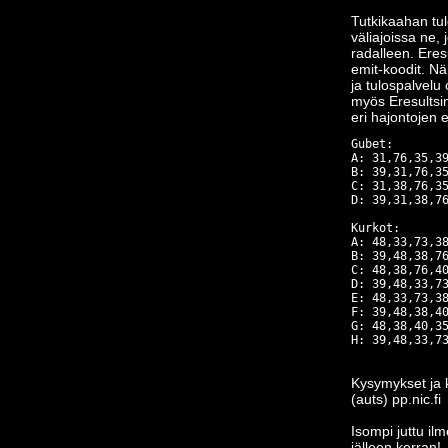
Tutkikaahan tulo
väliajoissa ne, 
radalleen. Eresu
emit-koodit. Nä
ja tulospalvelu
myös Eresultsin
eri hajontojen e
Gubet:

A: 31,76,35,39
B: 39,31,76,35
C: 31,38,76,35
D: 39,31,38,76
Kurkot:

A: 48,33,73,38
B: 39,48,38,76
C: 48,38,76,40
D: 39,48,33,73
E: 48,33,73,38
F: 39,48,38,40
G: 48,38,40,35
Kysymykset ja k
(auts) pp.nic.fi
Isompi juttu il
jälleen kerran!