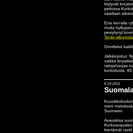
löytyvät korjat
peitossa Kurkot
saadaan aikanaa
Ensi kerralla r
muita hylkyperu
pesiytynyt kovi
Terän albumist
Onnittelut kaikil
Jälkikirjoitus: N
vaikka lerpatta
ratoja/sarjaa nuo
kurkoilusta. 4
6.10.2011
Suomalai
Kuusikkokurkon 
meni metsässä k
Suomeen.
Avauskisa suunn
Kurkoavausten t
kiertämät rasti