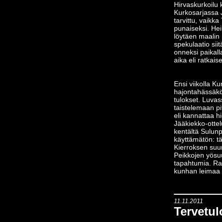
Hirvaskurkoilu kä
Kurkosarjassa Jo
tarvittu, vaikk
punaiseksi. Hei
löytäen maalin
spekulaatio sii
onneksi paikall
aika eli ratkai
Ensi viikolla Ku
hajontahässäkö
tulokset. Luvas
taistelemaan pi
eli kannattaa h
Jääkiekko-otte
kentältä Sulunp
käyttämätön: tä
Kierroksen suun
Peikkojen yösu
tapahtumia. Rast
kunhan leimaa o
11.11.2011
Tervetu