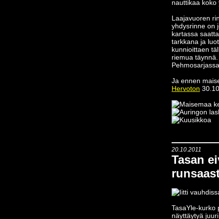
nauttikaa koko
Laajavuoren rin
yhdysrinne on j
kartassa saatta
tarkkana ja lu
kunnioittaen tä
riemua täynnä.
Pehmosarjassa 
Ja ennen maise
Hervoton
30.10
20.10.2011
Tasan ei
runsaast
TasaYle-kurko 
näyttäytyä juuri