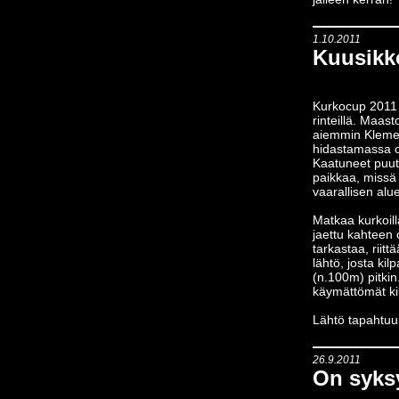
1.10.2011
Kuusikk
Kurkocup 2011 
rinteillä. Maas
aiemmin Klemet
hidastamassa o
Kaatuneet puut
paikkaa, missä
vaarallisen alu
Matkaa kurkoill
jaettu kahteen o
tarkastaa, riitt
lähtö, josta kil
(n.100m) pitkin
käymättömät kil
Lähtö tapahtuu 
26.9.2011
On syks