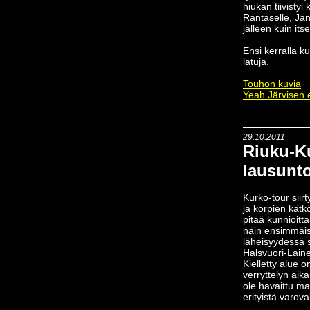
hiukan tiivisty
Rantaselle, Jan
jälleen kuin its
Ensi kerralla k
latuja.
Touhon kuvia
Yeah Järvisen ei
29.10.2011
Riuku-K
lausunto 
Kurko-tour siir
ja korpien kätköi
pitää kunnioitt
näin ensimmäis
läheisyydessä s
Halsvuori-Laine
Kielletty alue o
verryttelyn aik
ole havaittu ma
erityistä varova