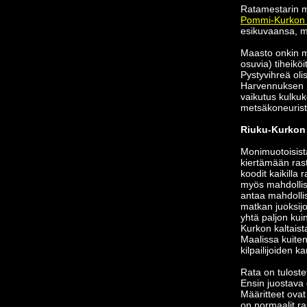
Ratamestarin m
Pommi-Kurkon 
esikuvaansa, mi
Maasto onkin m
osuvia) tiheikö
Pystyvihreä oli
Harvennuksen m
vaikutus kulkuk
metsäkoneurist
Riuku-Kurkon 
Monimuotoisista
kiertämään rast
koodit kaikilla r
myös mahdollisu
antaa mahdolli
matkan juoksijo
yhtä paljon ku
Kurkon kaltaist
Maalissa kuiten
kilpailijoiden ka
Rata on tuloste
Ensin juostava 
Määritteet ova
on normaalit ra