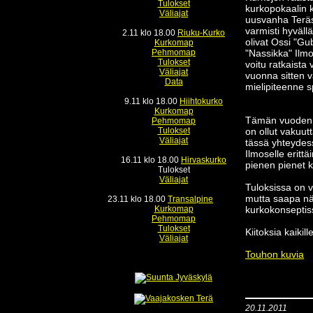
Tulokset
kurkopokaalin k
Väliajat
uusvanha Teräsm
varmisti hyväll
2.11 klo 18.00
Riuku-Kurko
olivat Ossi "Gu
Kurkomap
Pehmomap
"Nassikka" Ilmo
Tulokset
voitu ratkaista 
Väliajat
vuonna sitten va
Data
mielipiteenne s
9.11 klo 18.00
Hiihtokurko
Kurkomap
Tämän vuoden k
Pehmomap
Tulokset
on ollut vakuut
Väliajat
tässä yhteydess
Ilmoselle erit
16.11 klo 18.00
Hirvaskurko
pienen pienet ku
Tulokset
Väliajat
Tuloksissa on v
mutta saapa näh
23.11 klo 18.00
Transalpine
Kurkomap
kurkokonseptiss
Pehmomap
Tulokset
Kiitoksia kaikill
Väliajat
Touhon kuvia
20.11.2011