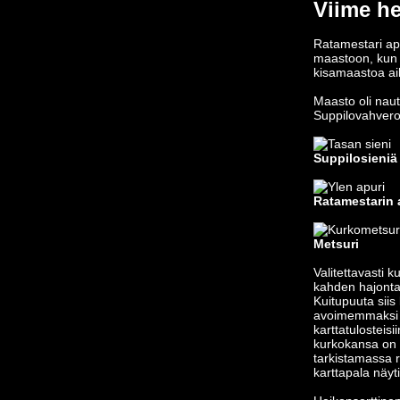
Viime he
Ratamestari apu
maastoon, kun r
kisamaastoa aik
Maasto oli naut
Suppilovahveroi
Suppilosieniä 
Ratamestarin 
Metsuri
Valitettavasti 
kahden hajonta
Kuitupuuta siis
avoimemmaksi -
karttatulosteis
kurkokansa on 
tarkistamassa 
karttapala näyti