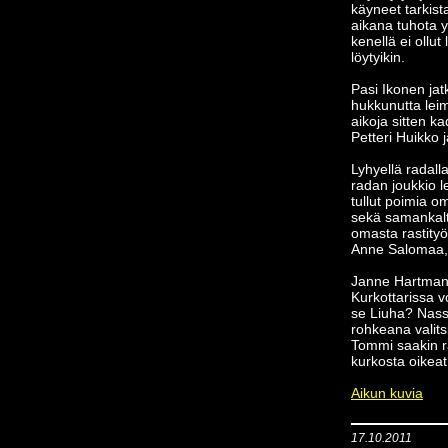
käyneet tarkist
aikana tuhota y
kenellä ei ollut
löytyikin.
Pasi Ikonen ja
hukkunutta leim
aikoja sitten 
Petteri Huikko 
Lyhyellä radall
radan joukkio l
tullut poimia 
sekä samankalta
omasta rastity
Anne Salomaa, 
Janne Hartman v
Kurkottarissa vo
se Liuha? Nass
rohkeana valitsi
Tommi saakin ra
kurkosta oikeat
Aikun kuvia
17.10.2011