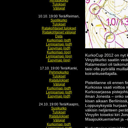
Hirvaskurko
Tulokset
Väliajat
10.10. 19:00 Terä/Reiman,
Suolikurko
Tulokset
Ratakohtaiset tulokset
Ratakohtaiset väliajat
Data
Kurkomap (pdf)
Lerppamap (pdf)
Easymap (pdf)
Kurkomap (jpg)
KurkoCup 2012 on nyt kis
Lerppamap (jpg)
Vinyylikurko saatiin v
Easymap (jpg)
Ratamestari oli taikonu
17.10. 19:00 Terä/Kanki,
taisi olla pyörällä muil
Pehmokurko
koirankusettajalla.
Tulokset
Ratatulokset
Pistetilanne oli ennen f
Väliajat
Kurkossa vaati voittoa m
Kurkomap (pdf)
Kurkosarjassa pistejohta
Lerppamap (pdf)
ilman Jonesta – onko s
Easymap (pdf)
kisan aikaan Berliinissä
24.10. 19:00 Terä/Kaapro,
Loppusyksystä hurjaan i
Susikurko
väkisin neljänteen perä
Tulokset
Vinyylin toiseksi kiri 
Ratatulokset
Maajoukkuemiehet ja –na
Väliajat
Kurkomap (pdf)