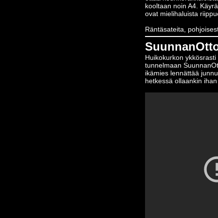
kooltaan noin A4. Käyrä
ovat mielihaluista riippu
Räntäsateita, pohjoisest
SuunnanOtto
Huikokurkon ykkösrasti
tunnelmaan SuunnanOton
ikämies lennättää junn
hetkessä ollaankin ihan