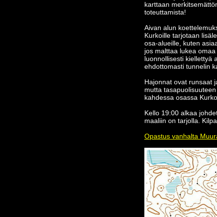
karttaan merkitsemättöm
toteuttamista!
Aivan alun koettelemuks
Kurkoille tarjotaan lisäl
osa-alueille, kuten asi
jos malttaa lukea omaa k
luonnollisesti kiellettyä
ehdottomasti tunnelin ka
Hajonnat ovat runsaat j
mutta tasapuolisuuteen o
kahdessa osassa Kurko- 
Kello 19:00 alkaa johdet
maaliin on tarjolla. Kilp
Opastus vanhalta Muura