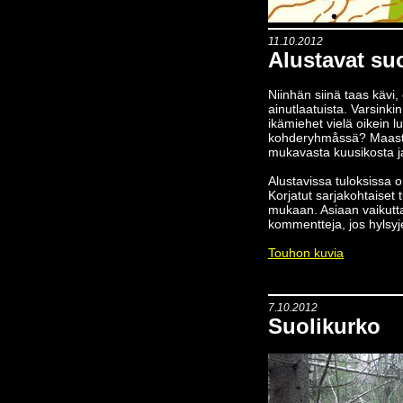
11.10.2012
Alustavat suo
Niinhän siinä taas kävi,
ainutlaatuista. Varsinkin
ikämiehet vielä oikein lu
kohderyhmåssä? Maasto o
mukavasta kuusikosta ja
Alustavissa tuloksissa on
Korjatut sarjakohtaiset
mukaan. Asiaan vaikutta
kommentteja, jos hylsyj
Touhon kuvia
7.10.2012
Suolikurko