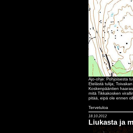
Ajo-ohje: Pohjoisesta t
Etelästä tulija; Toivaka
Koskenpääntien haarast
mitä Tikkakosken viralli
pitää, eipä ole ennen oll
Tervetuloa
18.10.2012
Liukasta ja 