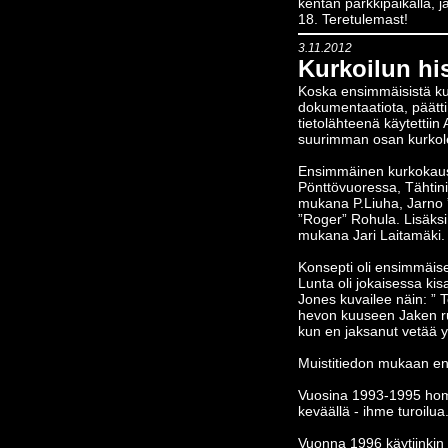
kentän parkkipaikalla, j
18. Teretulemast!
3.11.2012
Kurkoilun hi
Koska ensimmäisistä kur
dokumentaatiota, päätti
tietolähteenä käytettii
suurimman osan kurkol
Ensimmäinen kurkokausi 
Pönttövuoressa, Tähtinie
mukana P.Liuha, Jarno ”
”Roger” Rohula. Lisäks
mukana Jari Laitamäki. 
Konsepti oli ensimmäisel
Lunta oli jokaisessa ki
Jones kuvailee näin: ” T
hevon kuuseen Jaken rus
kun en jaksanut vetää yh
Muistitiedon mukaan ens
Vuosina 1993-1995 homm
keväällä - ihme turoilua
Vuonna 1996 käytiinkin 