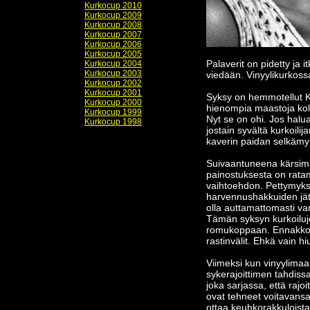
Kurkocup 2010
Kurkocup 2009
Kurkocup 2008
Kurkocup 2007
Kurkocup 2006
Kurkocup 2005
Palaverit on pidetty ja it
Kurkocup 2004
Kurkocup 2003
viedään. Vinyylikurkoss
Kurkocup 2002
Kurkocup 2001
Syksy on hemmotellut K
Kurkocup 2000
hienompia maastoja kolu
Kurkocup 1999
Nyt se on ohi. Jos halua
Kurkocup 1998
jostain syvältä kurkoili
kaverin paidan selkämyk
Suivaantuneena kärsimä
painostuksesta on ratam
vaihtoehdon. Pettymykse
harvennushakkuiden jätte
olla auttamattomasti v
Tämän syksyn kurkoiluje
romukoppaan. Ennakkoti
rastinvälit. Ehkä vain h
Viimeksi kun vinyylimaa
sykerajoittimen tahdissa
joka sarjassa, että rajo
ovat tehneet voitavansa
ottaa keuhkorakkuloista 