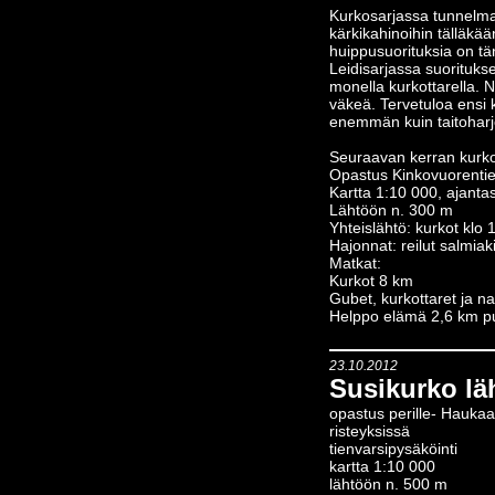
Kurkosarjassa tunnelma 
kärkikahinoihin tälläkää
huippusuorituksia on tä
Leidisarjassa suorituks
monella kurkottarella.
väkeä. Tervetuloa ensi 
enemmän kuin taitoharj
Seuraavan kerran kurko
Opastus Kinkovuorentie
Kartta 1:10 000, ajanta
Lähtöön n. 300 m
Yhteislähtö: kurkot klo
Hajonnat: reilut salmiaki
Matkat:
Kurkot 8 km
Gubet, kurkottaret ja n
Helppo elämä 2,6 km pu
23.10.2012
Susikurko läh
opastus perille- Haukaa
risteyksissä
tienvarsipysäköinti
kartta 1:10 000
lähtöön n. 500 m