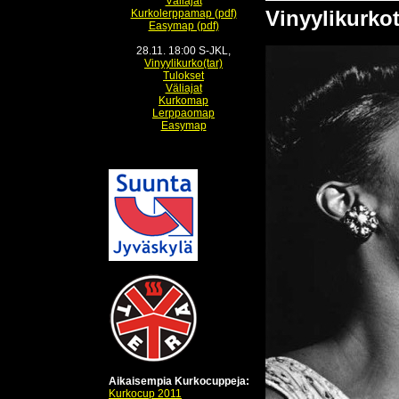
Väliajat
Vinyylikurkot
Kurkolerppamap (pdf)
Easymap (pdf)
28.11. 18:00 S-JKL,
Vinyylikurko(tar)
Tulokset
Väliajat
Kurkomap
Lerppaomap
Easymap
Aikaisempia Kurkocuppeja:
Kurkocup 2011