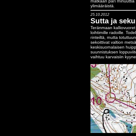
matkaan pari minuuttia 
ylimääräistä.
25.10.2012
Sutta ja sek
Teränmaan kalliovuoret t
loihtimille radoille. Tod
rinteiltä, mutta totuttu
sekoittivat valtion met
keskisuomalaisen huip
suunnistuksen loppuviito
vaihtuu karvaisiin kyyne