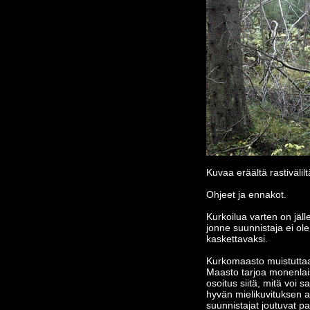
Kuvaa eräältä rastiväli
Ohjeet ja ennakot.
Kurkoilua varten on jäll
jonne suunnistaja ei ole
kaskettavaksi.
Kurkomaasto muistuttaa
Maasto tarjoa monenlai
osoitus siitä, mitä voi
hyvän mielikuvituksen av
suunnistajat joutuvat p