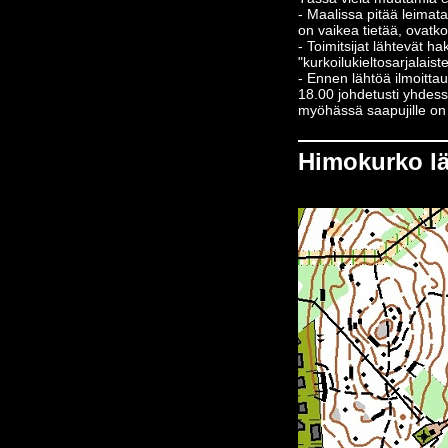
- Maalissa pitää leimata
on vaikea tietää, ovatko
- Toimitsijat lähtevät 
"kurkoilukieltosarjalaist
- Ennen lähtöä ilmoitta
18.00 johdetusti yhdessä
myöhässä saapujille on
Himokurko l