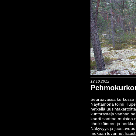
12.10.2012
Pehmokurkon
Seuraavassa kurkossa 
Näyttämönä toimi Hupeli
hetkellä uusintakartoitta
kuntorasteja vanhan se
kaarti saattaa muistaa 
tiheikköineen ja herkk
Näkyvyys ja juostavuus 
mukaan luvannut haastav