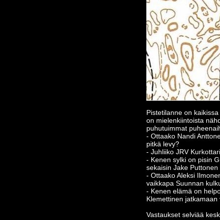
Pistetilanne on kaikissa
on mielenkiintoista näh
puhutuimmat puheenaihe
- Ottaako Nandi Antton
pitkä levy?
- Juhliiko JRV Kurkottar
- Kenen sylki on pisin G
sekaisin Jake Puttonen
- Ottaako Aleksi Ilmone
vaikkapa Suunnan kulku
- Kenen elämä on helpoin
Klemettinen jatkamaan 
Vastaukset selviää keski