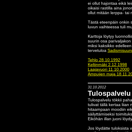
ei ollut hajontaa eikä 
oikaisi rastilla aina jono
ollut mitään lerppa- tai 
Tästä eteenpäin onkin si
luvun vaihteessa tuli m
Karttoja löytyy luonnoll
suurin osa parivaljakon 
miksi kaksikko edelleen
tervetuloa
Sadismisuun
Tehlo 28.10.1992
Keltinmäki 2.12.1998
Laajavuori 11.10.2000
Ampujien maja 18.11.2
31.10.2012
Tulospalvelu 
Tulospalvelu tökkii paha
tulivat tällä kertaa lii
hitaampaan moodiin eik
säilyttämiseksi toimituk
Eiköhän illan juoni löydy
Jos löydätte tuloksista 