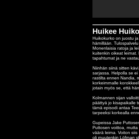
Huikee Huiko
Huikokurko on juostu j
hämillään. Tulospalvelu
Monenlaisia ratoja ja le
kuitenkin oikeat leimat.
tapahtumat ja ne vastau
Niinhän siinä sitten käv
sarjassa. Helpolla se ei
rastilta ennen Nandia, 
korkeimmalle korokkeell
jotain myös se, että hän
Kolmannen sijan valloit
päättyä jo kisapaikalle t
tämä episodi antaa Teem
tarpeeksi korkealla enne
Gupeissa Jake Puttosen s
Puttosen voittoa, mutta 
väärä leima. Voiton sii
oli muutenkin Löfman s