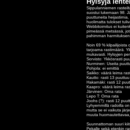
Hylsyjä lentel
Sippulanniemen rasteilta
suostui lukemaan 98. Jä
puuttuneita heijastimia
huolimatta tulokset tuli
Webbitoimitus ei kuiten
pimeässä metsässä, jote
pahimman harmituksen 
Noin 69 % kilpailijoista o
tarjoama rastimäärä. Ylim
mukavasti. Hylsyjen per
Sorvisto: Ykkösrasti pu
Nurminen: Useita puutt
Pohjola: ei emittiä
Saikko: väärä leima rast
Kautto: rasti 13 puuttuu
Hakamäki: rasti 12 puu
Kaapro: väärä leima rast
Järvinen: Oma rata
Lepo T: Oma rata
Joohs (?): rasti 12 puut
Lyhyemmillä radoilla on t
mutta se ei vaikuta järj
muuta huomautettavaa, ni
Suunnattoman suuri kiit
Pekalle sekä etenkin rast