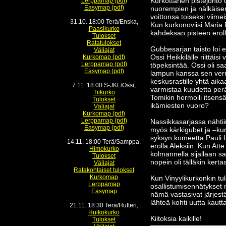
Kurkottarien pistejohto 
Lerppamap (pdf)
Easymap (pdf)
nuorempien ja nälkäisem
voittonsa toiseksi viimei
31.10. 18:00 Terä/Enska,
Kun kurkonoviisi Maria 
Paasikurko
kahdeksan pisteen eroll
Tulokset
Ratatulokset
Gubbesarjan taisto loi 
Väliajat
Ossi Heikkilälle riittäis
Kurkomap (pdf)
Lerppamap (pdf)
töpeksintää. Ossi oli s
Easymap (pdf)
lampun kanssa sen verra
keskusrastille yhtä aika
7.11. 18:00 S-JKL/Ossi,
varmistaa kuudetta per
Tiikurko
Tomikin hermoili itsens
Tulokset
ikämiesten vuoro?
Väliajat
Kurkomap (pdf)
Lerppamap (pdf)
Nassikkasarjassa nähtii
Easymap (pdf)
myös kärkigubet ja –kur
syksyn komeetta Pauli Le
14.11. 18:00 Terä/Samppa,
erolla Aleksiin. Kun Atte
Himokurko
kolmannella sijallaan s
Tulokset
nopein oli tälläkin kert
Väliajat
Ratakohtaiset tulokset
Kurkomap
Kun Vinyylikurkonkin tul
Lerppamap
osallistumisennätykset m
Easymap
nämä vastasivat järjest
lähteä kohti uutta kautta
21.11. 18:30 Terä/Hutteri,
Huikokurko
Kiitoksia kaikille!
Tulokset