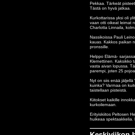
Pekkaa. Tärkeät pisteet 
Tästä on hyvä jatkaa.
Kurkottarissa yksi oli yl
vaan otti oikeat leimat 
Charlotta Linnaila, kol
Nassikoissa Pauli Leinon
kauas. Kakkos paikan na
pronssille.
Helppo Elämä- sarjassa 
Klemettinen. Kaksikko t
vasta aivan lopussa. Tä
parempi, joten 25 pojo
Nyt on siis enää jäljell
kuinka? Varmaa on kuiten
taistellaan pisteistä.
Kiitokset kaikille innokk
kurkoilemaan.
Erityiskiitos Peltosen He
huikeaa spektaakkelia. 
Keskiviikon 