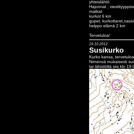
yhteislähtö
Hajonnat ; viestityyppis
matkat:
kurkot 6 km
gupet, kurkottaret,nass
helppo elämä 2 km
Tervetuloa!
19.10.2012
Susikurko
Kurko kansa, tervetu
Nimensä mukaisesti sude
tai lähistöltä siis klo 19