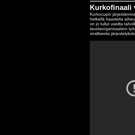
Kurkofinaali
Kurkocupin järjestäminen
hetkellä haasteita aiheut
on jo tullut useilta taho
taustaorganisaation ty
virallisesta järjestelyk