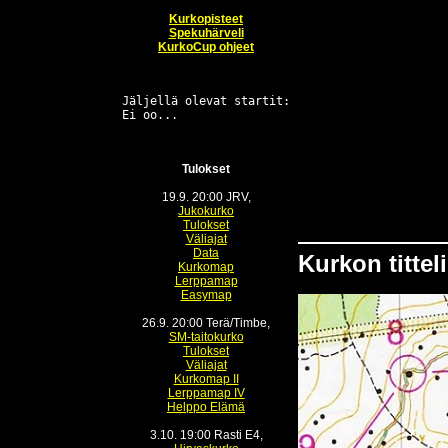
Kurkopisteet
Spekuhärveli
KurkoCup ohjeet
Jäljellä olevat startit:

Tulokset
19.9. 20:00 JRV,
Jukokurko
Tulokset
Väliajat
Data
Kurkon tittel
Kurkomap
Lerppamap
Easymap
26.9. 20:00 Terä/Timbe,
SM-taitokurko
Tulokset
Väliajat
Kurkomap II
Lerppamap IV
Helppo Elämä
3.10. 19:00 Rasti E4,