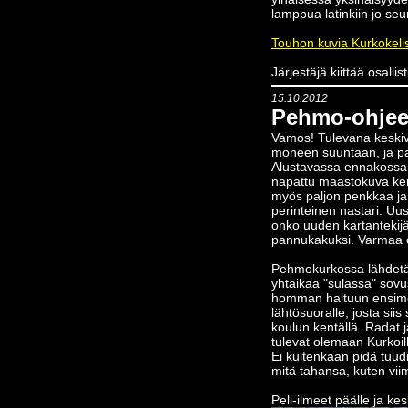
lamppua latinkiin jo se
Touhon kuvia Kurkokeli
Järjestäjä kiittää osallist
15.10.2012
Pehmo-ohjee
Vamos! Tulevana keskiv
moneen suuntaan, ja pai
Alustavassa ennakossa e
napattu maastokuva ker
myös paljon penkkaa ja 
perinteinen nastari. Uu
onko uuden kartantekijä
pannukakuksi. Varmaa on
Pehmokurkossa lähdetää
yhtaikaa "sulassa" sovus
homman haltuun ensimetr
lähtösuoralle, josta siis
koulun kentällä. Radat j
tulevat olemaan Kurkoil
Ei kuitenkaan pidä tuud
mitä tahansa, kuten vii
Peli-ilmeet päälle ja kes