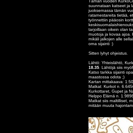
Tämän vuoden KurkoCupi
suunnataan katseet ja l
juoksemassa tämän vuod
ratamestareita tietää, e
työnnettiin pääosin kort
keskisuomalaishienouksis
tarjoillaan oikein olan 
muotoja ja kovaa ajoa. K
mikäli jalkojen alle sell
oma sijainti :)
Sitten lyhyt ohjeistus.
Lähtö: Yhteislähtö, Kur
18.35
. Lähtöjä siis myö
Katso tarkka sijainti opas
maastossa odota ;)
Kartan mittakaava: 1:500
Matkat: Kurkot n. 6.64
Kurkottaret, Gupet ja N
Helppo Elämä n. 1.989
Matkat siis maltilliset,
mitään muuta hajontamen