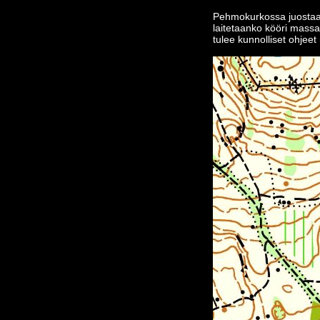
Pehmokurkossa juostaan k
laitetaanko kööri mass
tulee kunnolliset ohjee