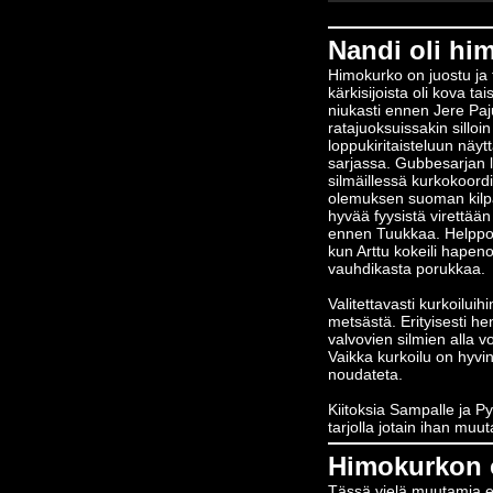
Nandi oli hi
Himokurko on juostu ja 
kärkisijoista oli kova ta
niukasti ennen Jere Paju
ratajuoksuissakin silloi
loppukiritaisteluun näy
sarjassa. Gubbesarjan lo
silmäillessä kurkokoord
olemuksen suoman kilpai
hyvää fyysistä virettään S
ennen Tuukkaa. Helppo E
kun Arttu kokeili hapeno
vauhdikasta porukkaa.
Valitettavasti kurkoiluih
metsästä. Erityisesti hen
valvovien silmien alla v
Vaikka kurkoilu on hyvin
noudateta.
Kiitoksia Sampalle ja Pyr
tarjolla jotain ihan muu
Himokurkon 
Tässä vielä muutamia eri