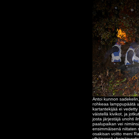
Antoi kunnon sadekelin, 
rohkeaa lamppupäätä uska
kartantekijää ei vedetty
väistellä kivikot, ja jo
josta järjestäjä unohti i
paalupaikan vei nimiins
ensimmäisenä niitaten 
osakisan voitto meni Ra
ylhäisessä yksinäisyyde