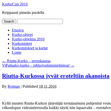
KurkoCup 2016
Reippaasti pimeän puolella
Etusivu
Kurko-ohjeet
Kurko-ohjelma 2016
Kurkopisteet
Kurkotulokset ja kartat
Login
←
Riutta-Kurko – peruskauraa
ViPattaako kurko – pikkujoulutunnelmissa!
→
Riutta-Kurkossa jyvät eroteltiin akanoista
By
Reiman
|
Published
18.11.2016
Kyllä muuten Riutta-Kurkon järjestäjiä torstaiaamuna puhjennut vesisa
viikonlopun videointireissulla kaikki näytti niin lupaavalta – eurotalve