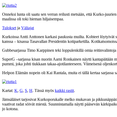
Onneksi lunta oli saatu sen verran reilusti metsään, että Kurko-juurien
maalissa oli toki hieman hiljaisempaa.
Tulokset
ja
Väliajat
Kurkoissa Antti Anttonen karkasi paukusta muilta. Kohteet löytyivät su
kanssa – kisassa Tasavallan Presidentin kotiparketilla. Kotikatsomoissa 
Gubbesarjassa Timo Karppinen teki loppulenkillä omia reitinvalintoja
SuperG –sarjassa kisan nuorin Aarni Ronkainen näytti kantapäitään mui
pummi, joka johti tiukkaan takaa-ajotilanteeseen. Viimeisenä oljenkorte
Helpon Elämän nopein oli Kai Rantala, muita ei tällä kertaa sarjassa sa
Kartat:
K
,
G
,
S
,
H
. Tässä myös
kaikki rastit
.
Jämsäläiset tarjosivat Kurkoporukalle melko mukavan ja pikkunäppärän 
vaativat radat söivät miestä. Suunnistamalla näytti pääsevän kärkipaikoi
jo kotona.