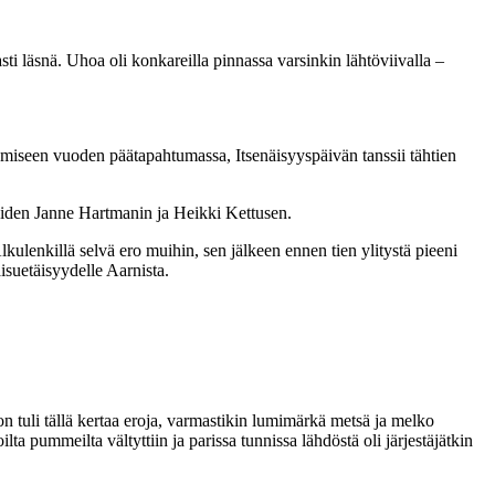
sti läsnä. Uhoa oli konkareilla pinnassa varsinkin lähtöviivalla –
äämiseen vuoden päätapahtumassa, Itsenäisyyspäivän tanssii tähtien
seiden Janne Hartmanin ja Heikki Kettusen.
ulenkillä selvä ero muihin, sen jälkeen ennen tien ylitystä pieeni
isuetäisyydelle Aarnista.
n tuli tällä kertaa eroja, varmastikin lumimärkä metsä ja melko
ta pummeilta vältyttiin ja parissa tunnissa lähdöstä oli järjestäjätkin