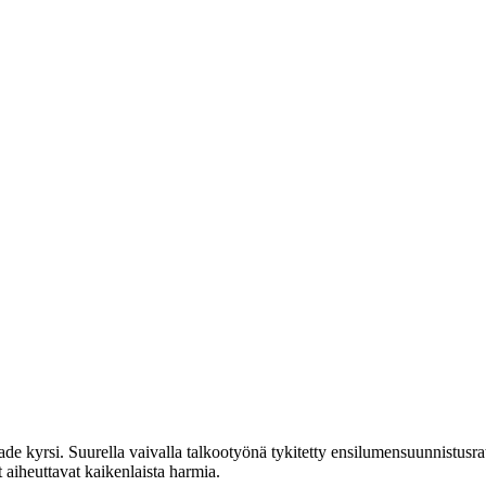
de kyrsi. Suurella vaivalla talkootyönä tykitetty ensilumensuunnistusra
t aiheuttavat kaikenlaista harmia.