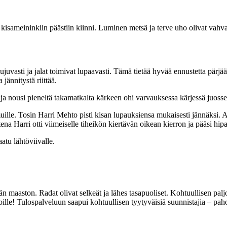
 kisameininkiin päästiin kiinni. Luminen metsä ja terve uho olivat vahva
juvasti ja jalat toimivat lupaavasti. Tämä tietää hyvää ennustetta pärj
jännitystä riittää.
 ja nousi pieneltä takamatkalta kärkeen ohi varvauksessa kärjessä juos
lle. Tosin Harri Mehto pisti kisan lupauksiensa mukaisesti jännäksi. Alk
na Harri otti viimeiselle tiheikön kiertävän oikean kierron ja pääsi hipa
atu lähtöviivalle.
maaston. Radat olivat selkeät ja lähes tasapuoliset. Kohtuullisen paljo
lle! Tulospalveluun saapui kohtuullisen tyytyväisiä suunnistajia – pahoil