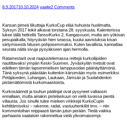
8.9.2017
10.10.2024
vaajte
2 Comments
Kansan pimeä liikuttaja KurkoCup elää huhuista huolimatta.
Syksyn 2017 leikit alkavat torstaina 28. syyskuuta. Kalenterissa
lukee tällä hetkellä TanssiKurko 2, Kangasvuori, mutta am-yökisan
pesupaikalla, höyryävän hien seassa, kuului aavistuksia kisan
siirtymisestä hitusen pohjoisemmaksi. Kuten tavallista, kannattaa
seurata näitä sivuja pysyäkseen ajan hermolla.
Ratamestarit ovat raapustelemassa reittejä kurkoilijoiden
nautittavaksi ympäri Keski-Suomen. Jyväskylän metsät ovat
edelleen tämän lapsenmielisen lamppusodan päänäyttämönä.
Tänä syksynä päästään kuitenkin kärsimään myös esimerkiksi
Petäjäveden, Luhangan, Laukaan, Jämsän ja Suolahdenkin
pistämättömistä kurkomaastoista.
Kurkosäännöt ja touhun päälinjat ovat pysyneet valtaosin
ennallaan, mutta ainakin pistelaskuun on vielä luvassa pientä
viilausta. Jos sinulle tulee mieleen vinkkejä KurkoCupin
kehittämiseksi – rakenne, radat, vastuuhenkilöt tms. – niin
kommentoihan reippaasti tämän jutun perään. Tiedä vaikka
parhaasta saataisiin rakennettua vielä ylivoimaisempi.