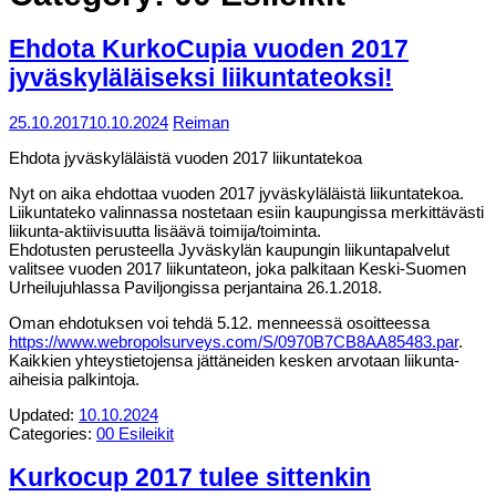
Ehdota KurkoCupia vuoden 2017
jyväskyläläiseksi liikuntateoksi!
25.10.2017
10.10.2024
Reiman
Ehdota jyväskyläläistä vuoden 2017 liikuntatekoa
Nyt on aika ehdottaa vuoden 2017 jyväskyläläistä liikuntatekoa.
Liikuntateko valinnassa nostetaan esiin kaupungissa merkittävästi
liikunta-aktiivisuutta lisäävä toimija/toiminta.
Ehdotusten perusteella Jyväskylän kaupungin liikuntapalvelut
valitsee vuoden 2017 liikuntateon, joka palkitaan Keski-Suomen
Urheilujuhlassa Paviljongissa perjantaina 26.1.2018.
Oman ehdotuksen voi tehdä 5.12. menneessä osoitteessa
https://www.webropolsurveys.com/S/0970B7CB8AA85483.par
.
Kaikkien yhteystietojensa jättäneiden kesken arvotaan liikunta-
aiheisia palkintoja.
Updated:
10.10.2024
Categories:
00 Esileikit
Kurkocup 2017 tulee sittenkin