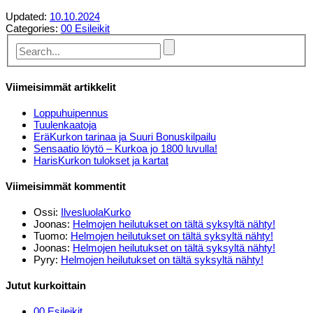
Updated:
10.10.2024
Categories:
00 Esileikit
Viimeisimmät artikkelit
Loppuhuipennus
Tuulenkaatoja
EräKurkon tarinaa ja Suuri Bonuskilpailu
Sensaatio löytö – Kurkoa jo 1800 luvulla!
HarisKurkon tulokset ja kartat
Viimeisimmät kommentit
Ossi
:
IlvesluolaKurko
Joonas
:
Helmojen heilutukset on tältä syksyltä nähty!
Tuomo
:
Helmojen heilutukset on tältä syksyltä nähty!
Joonas
:
Helmojen heilutukset on tältä syksyltä nähty!
Pyry
:
Helmojen heilutukset on tältä syksyltä nähty!
Jutut kurkoittain
00 Esileikit