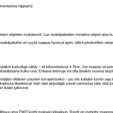
mestarista riippuen):
taisten ohjeiden mukaisesti. Lue osakilpailuiden ennakko-ohjeet aina hu
osakilpailuihin on syytä saapua hyvissä ajoin, sillä kurkokorttien rahas
kin kurkoiluja nähty – eli kilometreissä 4-7km. Jos maasto on lumen 
ollistavia kulku-uria. Erilaisia teemoja voi olla tänäkin vuonna tarjol
täjien riittävien yöunien turvaamiseksi – jos siis kahden tunnin raja l
ssa tilanteissa! Vain näin järjestäjät voivat varmistua siitä, että kaik
 ikään julkisesti.
lehdittava oma EMIT-kortti mukaan kilpailuun. Rastit on merkitty maasto