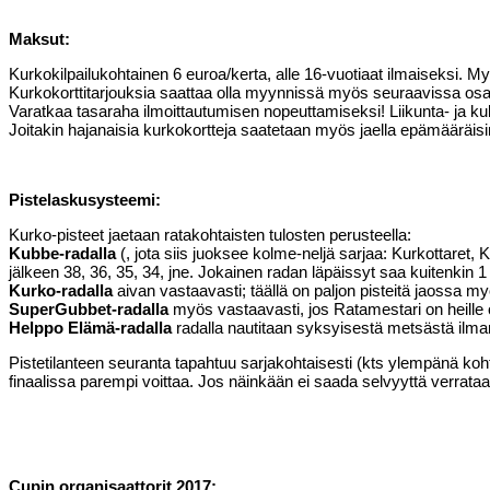
Maksut:
Kurkokilpailukohtainen 6 euroa/kerta, alle 16-vuotiaat ilmaiseksi. M
Kurkokorttitarjouksia saattaa olla myynnissä myös seuraavissa osa
Varatkaa tasaraha ilmoittautumisen nopeuttamiseksi! Liikunta- ja kul
Joitakin hajanaisia kurkokortteja saatetaan myös jaella epämääräisin
Pistelaskusysteemi:
Kurko-pisteet jaetaan ratakohtaisten tulosten perusteella:
Kubbe-radalla
(, jota siis juoksee kolme-neljä sarjaa: Kurkottaret
jälkeen 38, 36, 35, 34, jne. Jokainen radan läpäissyt saa kuitenkin
Kurko-radalla
aivan vastaavasti; täällä on paljon pisteitä jaossa my
SuperGubbet-radalla
myös vastaavasti, jos Ratamestari on heille 
Helppo Elämä-radalla
radalla nautitaan syksyisestä metsästä ilman
Pistetilanteen seuranta tapahtuu sarjakohtaisesti (kts ylempänä koht
finaalissa parempi voittaa. Jos näinkään ei saada selvyyttä verrataan vo
Cupin organisaattorit 2017: