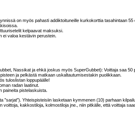
yynnissä on myös pahasti addiktoituneille kurkokorttia tasahintaan 55
kisoissa.
ttuurisetelit kelpaavat maksuksi.
 ei valoa kestävin perustein.
, Kubbet, Nassikat ja ehkä joskus myös SuperGubbet): Voittaja saa 50 p
 1 pisteen ja pelkästä matkaan uskaltautumisestakin puolikkaan.
ös tuloslistan loppupäälle!
oman radan laatinut.
 paineita pistelaskuista.
a ”sarjat”). Yhteispisteisiin lasketaan kymmenen (10) parhaan kilpailu
ittoja, kakkostiloja, kolmostiloja jne., niin pitkälle, että voittaja saa