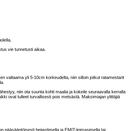
olella.
tus vie tunnetusti aikaa.
valtaama yli 5-10cm korkeudelta, niin silloin jotkut ratamestarit
la.
ähestyy, niin ota suunta kohti maalia ja kokeile seuraavalla kerralla
ki ovat tulleet turvallisesti pois metsästä. Maksimiajan ylittäjiä
on pääsääntöisesti heijastimella ja EMIT-leimasimella tai