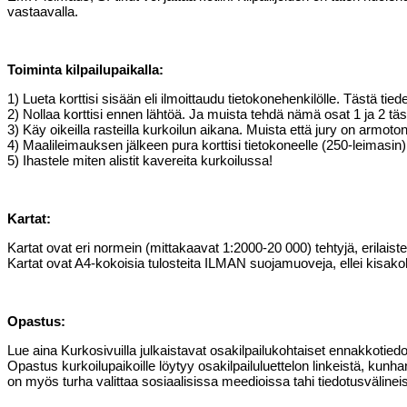
vastaavalla.
Toiminta kilpailupaikalla:
1) Lueta korttisi sisään eli ilmoittaudu tietokonehenkilölle. Tästä ti
2) Nollaa korttisi ennen lähtöä. Ja muista tehdä nämä osat 1 ja 2 tä
3) Käy oikeilla rasteilla kurkoilun aikana. Muista että jury on armoto
4) Maalileimauksen jälkeen pura korttisi tietokoneelle (250-leimasin)
5) Ihastele miten alistit kavereita kurkoilussa!
Kartat:
Kartat ovat eri normein (mittakaavat 1:2000-20 000) tehtyjä, erilaist
Kartat ovat A4-kokoisia tulosteita ILMAN suojamuoveja, ellei kisako
Opastus:
Lue aina Kurkosivuilla julkaistavat osakilpailukohtaiset ennakkotiedot
Opastus kurkoilupaikoille löytyy osakilpailuluettelon linkeistä, kunh
on myös turha valittaa sosiaalisissa meedioissa tahi tiedotusvälinei