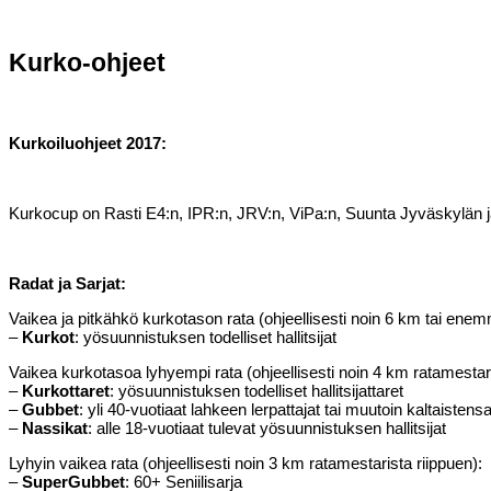
Kurko-ohjeet
Kurkoiluohjeet 2017:
Kurkocup on Rasti E4:n, IPR:n, JRV:n, ViPa:n, Suunta Jyväskylän ja
Radat ja Sarjat:
Vaikea ja pitkähkö kurkotason rata (ohjeellisesti noin 6 km tai enem
–
Kurkot
: yösuunnistuksen todelliset hallitsijat
Vaikea kurkotasoa lyhyempi rata (ohjeellisesti noin 4 km ratamestari
–
Kurkottaret
: yösuunnistuksen todelliset hallitsijattaret
–
Gubbet
: yli 40-vuotiaat lahkeen lerpattajat tai muutoin kaltaisten
–
Nassikat
: alle 18-vuotiaat tulevat yösuunnistuksen hallitsijat
Lyhyin vaikea rata (ohjeellisesti noin 3 km ratamestarista riippuen):
–
SuperGubbet
: 60+ Seniilisarja