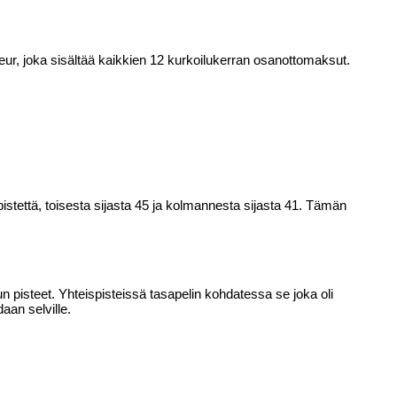
 eur, joka sisältää kaikkien 12 kurkoilukerran osanottomaksut.
istettä, toisesta sijasta 45 ja kolmannesta sijasta 41. Tämän
n pisteet. Yhteispisteissä tasapelin kohdatessa se joka oli
daan selville.