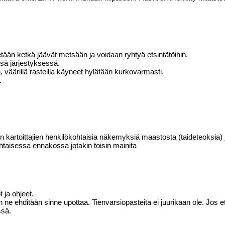
edetään ketkä jäävät metsään ja voidaan ryhtyä etsintätöihin.
ssä järjestyksessä.
n, väärillä rasteilla käyneet hylätään kurkovarmasti.
.
en kartoittajien henkilökohtaisia näkemyksiä maastosta (taideteoksia) j
htaisessa ennakossa jotakin toisin mainita
 ja ohjeet.
an ne ehditään sinne upottaa. Tienvarsiopasteita ei juurikaan ole. Jos
ssä.