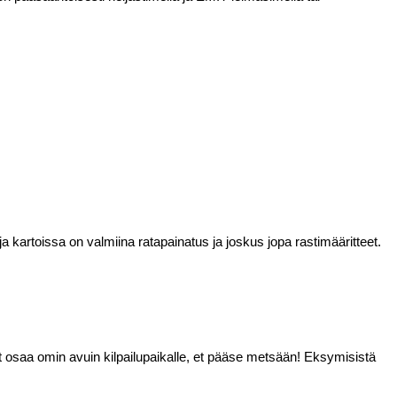
a kartoissa on valmiina ratapainatus ja joskus jopa rastimääritteet.
 et osaa omin avuin kilpailupaikalle, et pääse metsään! Eksymisistä