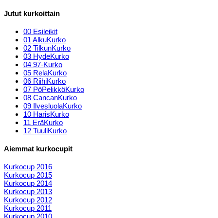
Jutut kurkoittain
00 Esileikit
01 AlkuKurko
02 TilkunKurko
03 HydeKurko
04 97-Kurko
05 RelaKurko
06 RiihiKurko
07 PöPelikköKurko
08 CancanKurko
09 IlvesluolaKurko
10 HarisKurko
11 EräKurko
12 TuuliKurko
Aiemmat kurkocupit
Kurkocup 2016
Kurkocup 2015
Kurkocup 2014
Kurkocup 2013
Kurkocup 2012
Kurkocup 2011
Kurkocup 2010