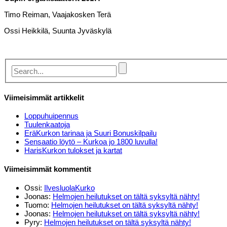
Timo Reiman, Vaajakosken Terä
Ossi Heikkilä, Suunta Jyväskylä
Viimeisimmät artikkelit
Loppuhuipennus
Tuulenkaatoja
EräKurkon tarinaa ja Suuri Bonuskilpailu
Sensaatio löytö – Kurkoa jo 1800 luvulla!
HarisKurkon tulokset ja kartat
Viimeisimmät kommentit
Ossi
:
IlvesluolaKurko
Joonas
:
Helmojen heilutukset on tältä syksyltä nähty!
Tuomo
:
Helmojen heilutukset on tältä syksyltä nähty!
Joonas
:
Helmojen heilutukset on tältä syksyltä nähty!
Pyry
:
Helmojen heilutukset on tältä syksyltä nähty!