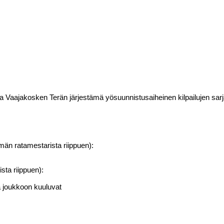
 Vaajakosken Terän järjestämä yösuunnistusaiheinen kilpailujen sarj
män ratamestarista riippuen):
sta riippuen):
sa joukkoon kuuluvat