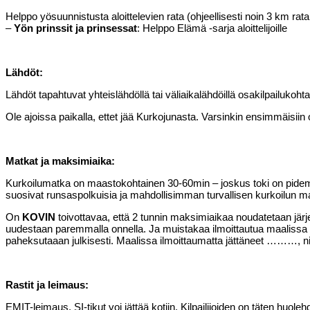
Helppo yösuunnistusta aloittelevien rata (ohjeellisesti noin 3 km rata
–
Yön prinssit ja prinsessat
: Helppo Elämä -sarja aloittelijoille
Lähdöt:
Lähdöt tapahtuvat yhteislähdöllä tai väliaikalähdöillä osakilpailukoh
Ole ajoissa paikalla, ettet jää Kurkojunasta. Varsinkin ensimmäisiin 
Matkat ja maksimiaika:
Kurkoilumatka on maastokohtainen 30-60min – joskus toki on pidempiä
suosivat runsaspolkuisia ja mahdollisimman turvallisen kurkoilun mahd
On
KOVIN
toivottavaa, että 2 tunnin maksimiaikaa noudatetaan järjes
uudestaan paremmalla onnella. Ja muistakaa ilmoittautua maalissa kaiki
paheksutaaan julkisesti. Maalissa ilmoittaumatta jättäneet ………, niin
Rastit ja leimaus:
EMIT-leimaus, SI-tikut voi jättää kotiin. Kilpailijoiden on täten huo