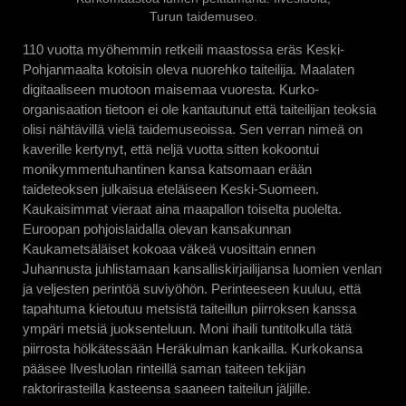
Turun taidemuseo.
110 vuotta myöhemmin retkeili maastossa eräs Keski-
Pohjanmaalta kotoisin oleva nuorehko taiteilija. Maalaten
digitaaliseen muotoon maisemaa vuoresta. Kurko-
organisaation tietoon ei ole kantautunut että taiteilijan teoksia
olisi nähtävillä vielä taidemuseoissa. Sen verran nimeä on
kaverille kertynyt, että neljä vuotta sitten kokoontui
monikymmentuhantinen kansa katsomaan erään
taideteoksen julkaisua eteläiseen Keski-Suomeen.
Kaukaisimmat vieraat aina maapallon toiselta puolelta.
Euroopan pohjoislaidalla olevan kansakunnan
Kaukametsäläiset kokoaa väkeä vuosittain ennen
Juhannusta juhlistamaan kansalliskirjailijansa luomien venlan
ja veljesten perintöä suviyöhön. Perinteeseen kuuluu, että
tapahtuma kietoutuu metsistä taiteillun piirroksen kanssa
ympäri metsiä juoksenteluun. Moni ihaili tuntitolkulla tätä
piirrosta hölkätessään Heräkulman kankailla. Kurkokansa
pääsee Ilvesluolan rinteillä saman taiteen tekijän
raktorirasteilla kasteensa saaneen taiteilun jäljille.