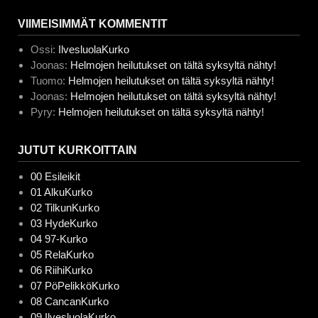
VIIMEISIMMÄT KOMMENTIT
Ossi
:
IlvesluolaKurko
Joonas
:
Helmojen heilutukset on tältä syksyltä nähty!
Tuomo
:
Helmojen heilutukset on tältä syksyltä nähty!
Joonas
:
Helmojen heilutukset on tältä syksyltä nähty!
Pyry
:
Helmojen heilutukset on tältä syksyltä nähty!
JUTUT KURKOITTAIN
00 Esileikit
01 AlkuKurko
02 TilkunKurko
03 HydeKurko
04 97-Kurko
05 RelaKurko
06 RiihiKurko
07 PöPelikköKurko
08 CancanKurko
09 IlvesluolaKurko