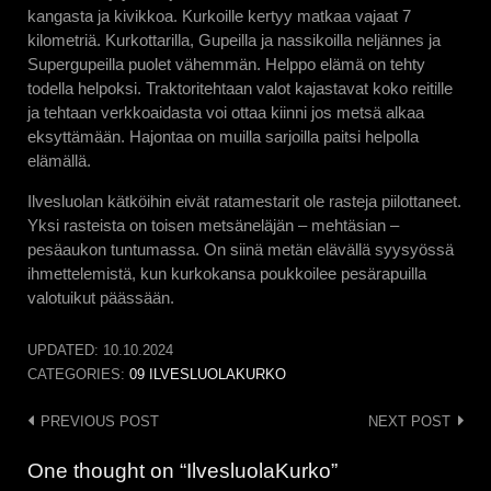
kangasta ja kivikkoa. Kurkoille kertyy matkaa vajaat 7
kilometriä. Kurkottarilla, Gupeilla ja nassikoilla neljännes ja
Supergupeilla puolet vähemmän. Helppo elämä on tehty
todella helpoksi. Traktoritehtaan valot kajastavat koko reitille
ja tehtaan verkkoaidasta voi ottaa kiinni jos metsä alkaa
eksyttämään. Hajontaa on muilla sarjoilla paitsi helpolla
elämällä.
Ilvesluolan kätköihin eivät ratamestarit ole rasteja piilottaneet.
Yksi rasteista on toisen metsäneläjän – mehtäsian –
pesäaukon tuntumassa. On siinä metän elävällä syysyössä
ihmettelemistä, kun kurkokansa poukkoilee pesärapuilla
valotuikut päässään.
UPDATED:
10.10.2024
CATEGORIES:
09 ILVESLUOLAKURKO
Post
PREVIOUS POST
NEXT POST
navigation
One thought on “IlvesluolaKurko”