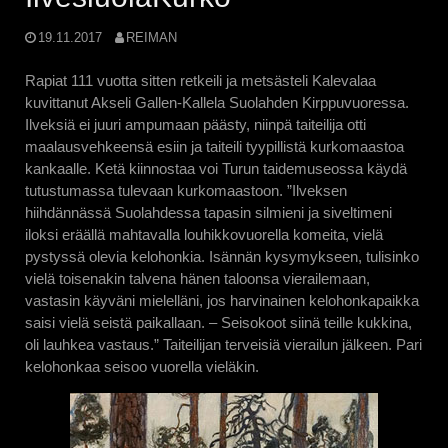
19.11.2017
REIMAN
Rapiat 111 vuotta sitten retkeili ja metsästeli Kalevalaa
kuvittanut Akseli Gallen-Kallela Suolahden Kirppuvuoressa.
Ilveksiä ei juuri ampumaan päästy, niinpä taiteilija otti
maalausvehkeensä esiin ja taiteili tyypillistä kurkomaastoa
kankaalle. Ketä kiinnostaa voi Turun taidemuseossa käydä
tutustumassa tulevaan kurkomaastoon. ”Ilveksen
hiihdännässä Suolahdessa tapasin silmieni ja siveltimeni
iloksi eräällä mahtavalla louhikkovuorella komeita, vielä
pystyssä olevia kelohonkia. Isännän kysymykseen, tulisinko
vielä toisenakin talvena hänen taloonsa vierailemaan,
vastasin käyväni mielelläni, jos harvinainen kelohonkapaikka
saisi vielä seistä paikallaan. – Seisokoot siinä teille kukkina,
oli lauhkea vastaus.” Taiteilijan terveisiä vierailun jälkeen. Pari
kelohonkaa seisoo vuorella vieläkin.