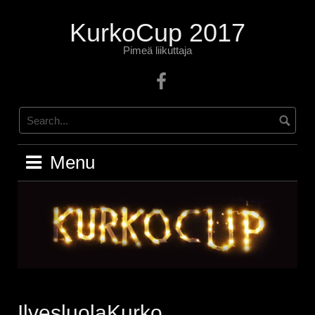
Skip
to
KurkoCup 2017
content
Pimeä liikuttaja
Facebook
Menu
IlvesluolaKurko